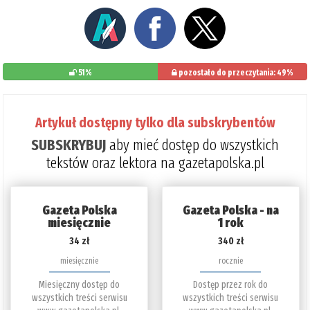
51%
pozostało do przeczytania: 49%
Artykuł dostępny tylko dla subskrybentów
SUBSKRYBUJ
aby mieć dostęp do wszystkich
tekstów oraz lektora na gazetapolska.pl
Gazeta Polska
Gazeta Polska - na
miesięcznie
1 rok
34 zł
340 zł
miesięcznie
rocznie
Miesięczny dostęp do
Dostęp przez rok do
wszystkich treści serwisu
wszystkich treści serwisu