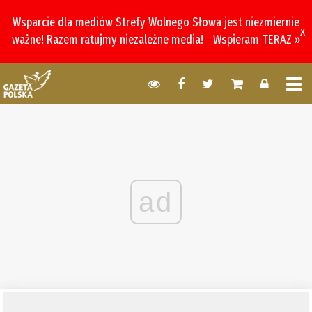
Wsparcie dla mediów Strefy Wolnego Słowa jest niezmiernie
x
ważne! Razem ratujmy niezależne media!
Wspieram TERAZ »
ad