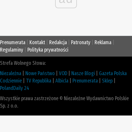
Prenumerata
|
Kontakt
|
Redakcja
|
Patronaty
|
Reklama
|
Regulaminy
|
Polityka prywatności
Strefa Wolnego Słowa:
Niezależna
|
Nowe Państwo
|
VOD
|
Nasze Blogi
|
Gazeta Polska
Codziennie
|
TV Republika
|
Albicla
|
Prenumerata
|
Sklep
|
PolandDaily 24
Wszystkie prawa zastrzeżone © Niezależne Wydawnictwo Polskie
Sp. z o.o.