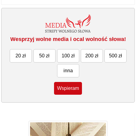
Wesprzyj wolne media i ocal wolność słowa!
20 zł
50 zł
100 zł
200 zł
500 zł
inna
Wspieram