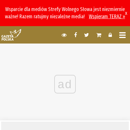
Wsparcie dla mediów Strefy Wolnego Słowa jest niezmiernie
x
ważne! Razem ratujmy niezależne media!
Wspieram TERAZ »
ad