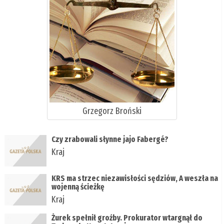
Grzegorz Broński
Czy zrabowali słynne jajo Fabergé?
Kraj
KRS ma strzec niezawisłości sędziów, A weszła na
wojenną ścieżkę
Kraj
Żurek spełnił groźby. Prokurator wtargnął do