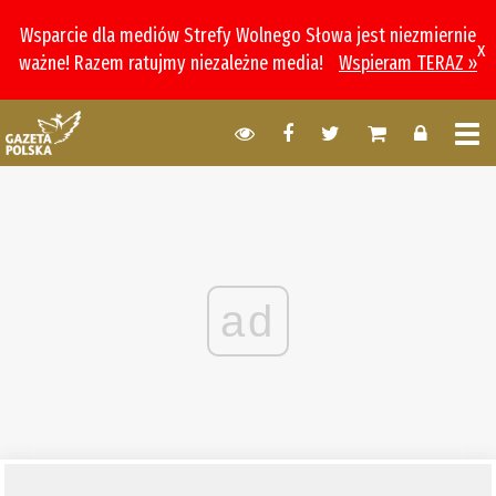
Wsparcie dla mediów Strefy Wolnego Słowa jest niezmiernie
x
ważne! Razem ratujmy niezależne media!
Wspieram TERAZ »
ad