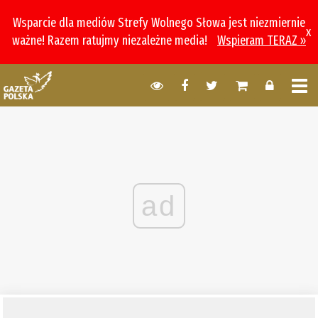
Wsparcie dla mediów Strefy Wolnego Słowa jest niezmiernie
x
ważne! Razem ratujmy niezależne media!
Wspieram TERAZ »
ad