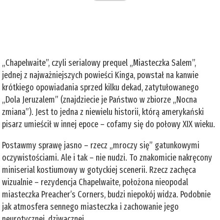
„Chapelwaite”, czyli serialowy prequel „Miasteczka Salem”,
jednej z najważniejszych powieści Kinga, powstał na kanwie
krótkiego opowiadania sprzed kilku dekad, zatytułowanego
„Dola Jeruzalem” (znajdziecie je Państwo w zbiorze „Nocna
zmiana”). Jest to jedna z niewielu historii, którą amerykański
pisarz umieścił w innej epoce – cofamy się do połowy XIX wieku.
Postawmy sprawę jasno – rzecz „mroczy się” gatunkowymi
oczywistościami. Ale i tak – nie nudzi. To znakomicie nakręcony
miniserial kostiumowy w gotyckiej scenerii. Rzecz zachęca
wizualnie – rezydencja Chapelwaite, położona nieopodal
miasteczka Preacher’s Corners, budzi niepokój widza. Podobnie
jak atmosfera sennego miasteczka i zachowanie jego
neurotycznej, dziwacznej