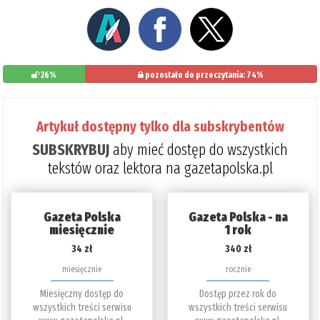
26%
pozostało do przeczytania: 74%
Artykuł dostępny tylko dla subskrybentów
SUBSKRYBUJ
aby mieć dostęp do wszystkich
tekstów oraz lektora na gazetapolska.pl
Gazeta Polska
Gazeta Polska - na
miesięcznie
1 rok
34 zł
340 zł
miesięcznie
rocznie
Miesięczny dostęp do
Dostęp przez rok do
wszystkich treści serwisu
wszystkich treści serwisu