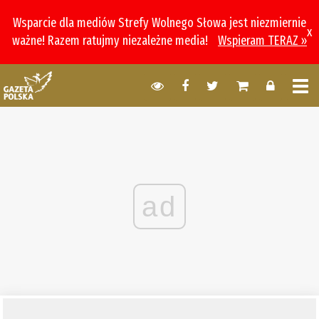
Wsparcie dla mediów Strefy Wolnego Słowa jest niezmiernie
x
ważne! Razem ratujmy niezależne media!
Wspieram TERAZ »
ad