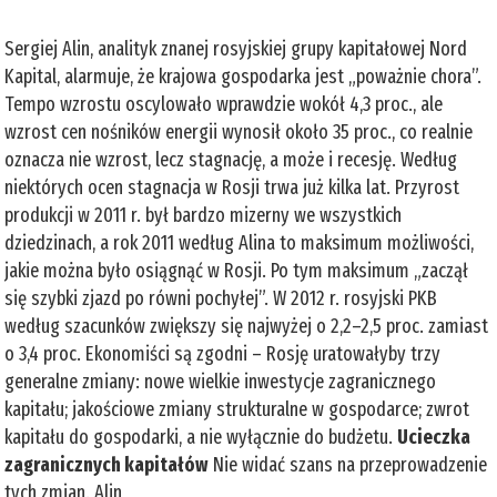
Sergiej Alin, analityk znanej rosyjskiej grupy kapitałowej Nord
Kapital, alarmuje, że krajowa gospodarka jest „poważnie chora”.
Tempo wzrostu oscylowało wprawdzie wokół 4,3 proc., ale
wzrost cen nośników energii wynosił około 35 proc., co realnie
oznacza nie wzrost, lecz stagnację, a może i recesję. Według
niektórych ocen stagnacja w Rosji trwa już kilka lat. Przyrost
produkcji w 2011 r. był bardzo mizerny we wszystkich
dziedzinach, a rok 2011 według Alina to maksimum możliwości,
jakie można było osiągnąć w Rosji. Po tym maksimum „zaczął
się szybki zjazd po równi pochyłej”. W 2012 r. rosyjski PKB
według szacunków zwiększy się najwyżej o 2,2–2,5 proc. zamiast
o 3,4 proc. Ekonomiści są zgodni – Rosję uratowałyby trzy
generalne zmiany: nowe wielkie inwestycje zagranicznego
kapitału; jakościowe zmiany strukturalne w gospodarce; zwrot
kapitału do gospodarki, a nie wyłącznie do budżetu.
Ucieczka
zagranicznych kapitałów
Nie widać szans na przeprowadzenie
tych zmian. Alin