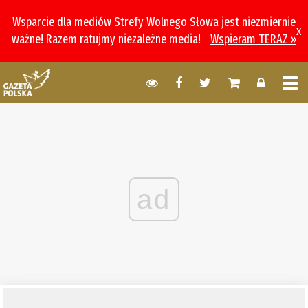
Wsparcie dla mediów Strefy Wolnego Słowa jest niezmiernie
x
ważne! Razem ratujmy niezależne media!
Wspieram TERAZ »
ad