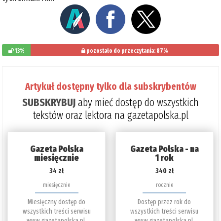
13%
pozostało do przeczytania: 87%
Artykuł dostępny tylko dla subskrybentów
SUBSKRYBUJ
aby mieć dostęp do wszystkich
tekstów oraz lektora na gazetapolska.pl
Gazeta Polska
Gazeta Polska - na
miesięcznie
1 rok
34 zł
340 zł
miesięcznie
rocznie
Miesięczny dostęp do
Dostęp przez rok do
wszystkich treści serwisu
wszystkich treści serwisu
www.gazetapolska.pl.
www.gazetapolska.pl.