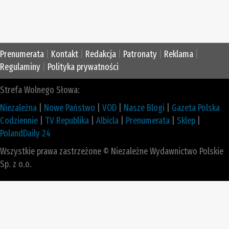
Prenumerata
|
Kontakt
|
Redakcja
|
Patronaty
|
Reklama
|
Regulaminy
|
Polityka prywatności
Strefa Wolnego Słowa:
Niezależna
|
Nowe Państwo
|
VOD
|
Nasze Blogi
|
Gazeta Polska
Codziennie
|
TV Republika
|
Albicla
|
Prenumerata
|
Sklep
|
PolandDaily 24
Wszystkie prawa zastrzeżone © Niezależne Wydawnictwo Polskie
Sp. z o.o.