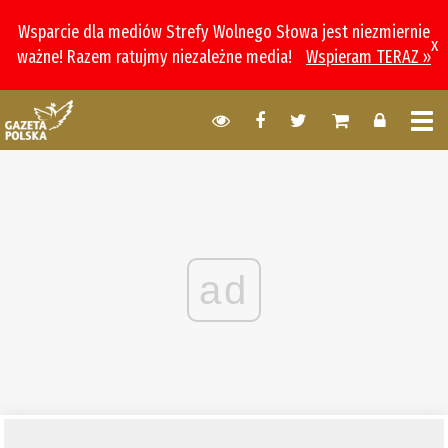
Wsparcie dla mediów Strefy Wolnego Słowa jest niezmiernie
x
ważne! Razem ratujmy niezależne media!
Wspieram TERAZ »
ad