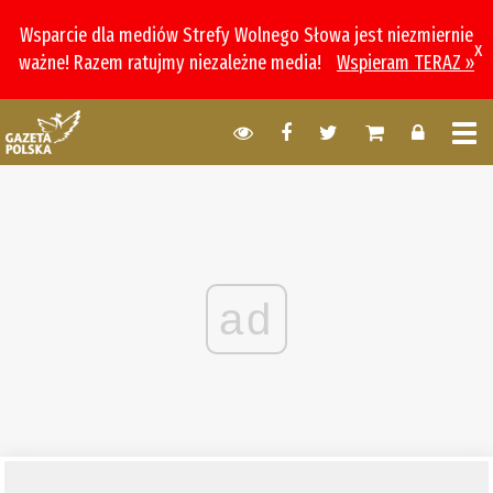
Wsparcie dla mediów Strefy Wolnego Słowa jest niezmiernie
x
ważne! Razem ratujmy niezależne media!
Wspieram TERAZ »
ad