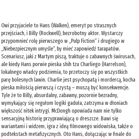
Owi przyjaciele to Hans (Walken), emeryt po strasznych
przejściach, i Billy (Rockwell), bezrobotny aktor. Wystarczy
przypomnieć rolę pierwszego w „Pulp Fiction” i drugiego w
„Niebezpiecznym umyśle”, by mieć zapowiedź tarapatów.
Scenariusz, jaki z Martym piszą, traktuje o zabawnych świrusach,
ale kiedy Hans porwie pieska shih tzu Charliego (Harrelson),
lokalnego władcy podziemia, to przetoczy się po wszystkich
parę bolesnych lawin. Charlie jest psychopatą i mordercą, kocha
pieska miłością pierwszą i czystą – muszą być konsekwencje.
Tyle że to Billy, absurdalny, zabawny, pozornie bezradny,
wymykający się regułom logiki gaduła, zatrzyma w dłoniach
większość nitek intrygi. McDongh opowiada nam nie tylko
sensacyjną historię przyprawiającą o dreszcze. Bawi się
wariantami i widzem, igra z ideą filmowego widowiska, także o
podtekstach metafizycznych. Oto Hans, dołączając w finale do