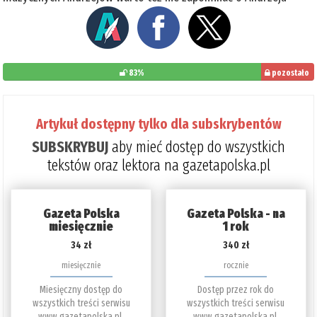
83%
pozostało
do
przeczytania:
Artykuł dostępny tylko dla subskrybentów
17%
SUBSKRYBUJ
aby mieć dostęp do wszystkich
tekstów oraz lektora na gazetapolska.pl
Gazeta Polska
Gazeta Polska - na
miesięcznie
1 rok
34 zł
340 zł
miesięcznie
rocznie
Miesięczny dostęp do
Dostęp przez rok do
wszystkich treści serwisu
wszystkich treści serwisu
www.gazetapolska.pl.
www.gazetapolska.pl.