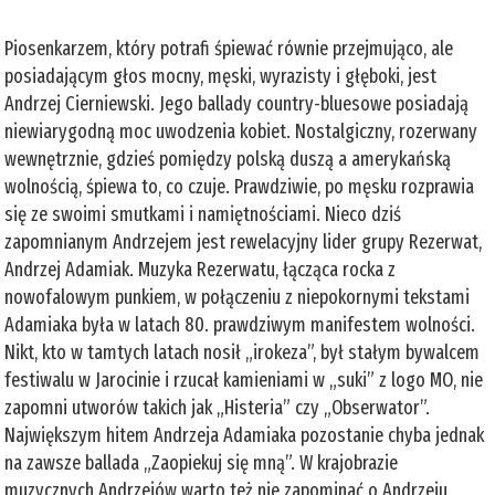
Piosenkarzem, który potrafi śpiewać równie przejmująco, ale
posiadającym głos mocny, męski, wyrazisty i głęboki, jest
Andrzej Cierniewski. Jego ballady country-bluesowe posiadają
niewiarygodną moc uwodzenia kobiet. Nostalgiczny, rozerwany
wewnętrznie, gdzieś pomiędzy polską duszą a amerykańską
wolnością, śpiewa to, co czuje. Prawdziwie, po męsku rozprawia
się ze swoimi smutkami i namiętnościami. Nieco dziś
zapomnianym Andrzejem jest rewelacyjny lider grupy Rezerwat,
Andrzej Adamiak. Muzyka Rezerwatu, łącząca rocka z
nowofalowym punkiem, w połączeniu z niepokornymi tekstami
Adamiaka była w latach 80. prawdziwym manifestem wolności.
Nikt, kto w tamtych latach nosił „irokeza”, był stałym bywalcem
festiwalu w Jarocinie i rzucał kamieniami w „suki” z logo MO, nie
zapomni utworów takich jak „Histeria” czy „Obserwator”.
Największym hitem Andrzeja Adamiaka pozostanie chyba jednak
na zawsze ballada „Zaopiekuj się mną”. W krajobrazie
muzycznych Andrzejów warto też nie zapominać o Andrzeju