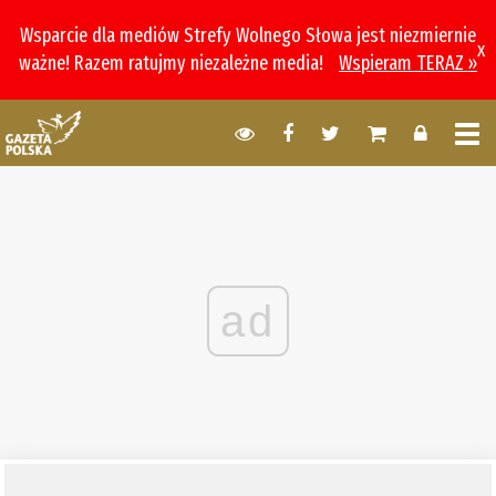
Wsparcie dla mediów Strefy Wolnego Słowa jest niezmiernie
x
ważne! Razem ratujmy niezależne media!
Wspieram TERAZ »
ad