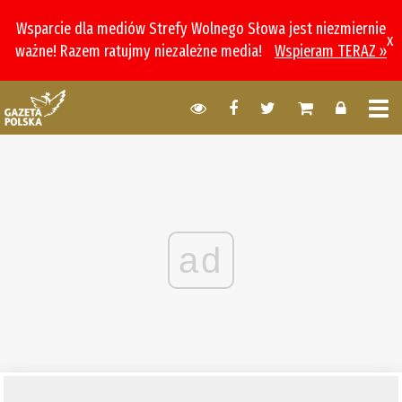
Wsparcie dla mediów Strefy Wolnego Słowa jest niezmiernie
x
ważne! Razem ratujmy niezależne media!
Wspieram TERAZ »
ad