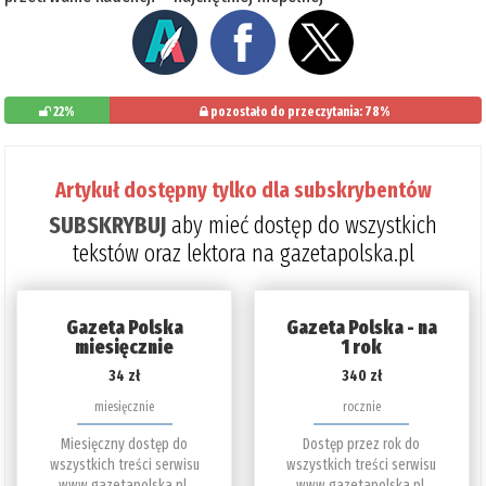
22%
pozostało do przeczytania: 78%
Artykuł dostępny tylko dla subskrybentów
SUBSKRYBUJ
aby mieć dostęp do wszystkich
tekstów oraz lektora na gazetapolska.pl
Gazeta Polska
Gazeta Polska - na
miesięcznie
1 rok
34 zł
340 zł
miesięcznie
rocznie
Miesięczny dostęp do
Dostęp przez rok do
wszystkich treści serwisu
wszystkich treści serwisu
www.gazetapolska.pl.
www.gazetapolska.pl.