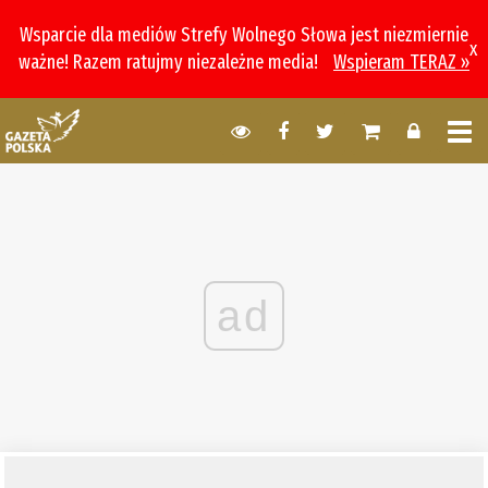
Wsparcie dla mediów Strefy Wolnego Słowa jest niezmiernie
x
ważne! Razem ratujmy niezależne media!
Wspieram TERAZ »
ad