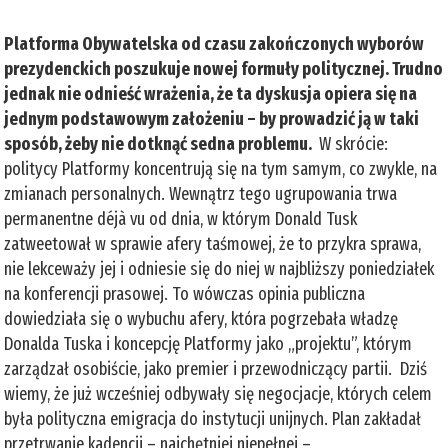
Platforma Obywatelska od czasu zakończonych wyborów
prezydenckich poszukuje nowej formuły politycznej. Trudno
jednak nie odnieść wrażenia, że ta dyskusja opiera się na
jednym podstawowym założeniu – by prowadzić ją w taki
sposób, żeby nie dotknąć sedna problemu.
W skrócie:
politycy Platformy koncentrują się na tym samym, co zwykle, na
zmianach personalnych. Wewnątrz tego ugrupowania trwa
permanentne déjà vu od dnia, w którym Donald Tusk
zatweetował w sprawie afery taśmowej, że to przykra sprawa,
nie lekceważy jej i odniesie się do niej w najbliższy poniedziałek
na konferencji prasowej. To wówczas opinia publiczna
dowiedziała się o wybuchu afery, która pogrzebała władzę
Donalda Tuska i koncepcję Platformy jako „projektu”, którym
zarządzał osobiście, jako premier i przewodniczący partii. Dziś
wiemy, że już wcześniej odbywały się negocjacje, których celem
była polityczna emigracja do instytucji unijnych. Plan zakładał
przetrwanie kadencji – najchętniej niepełnej –