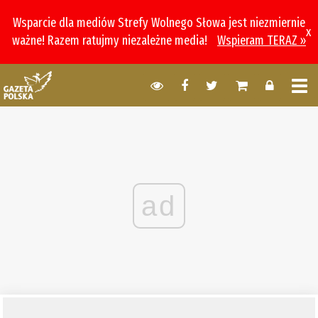
Wsparcie dla mediów Strefy Wolnego Słowa jest niezmiernie
x
ważne! Razem ratujmy niezależne media!
Wspieram TERAZ »
ad