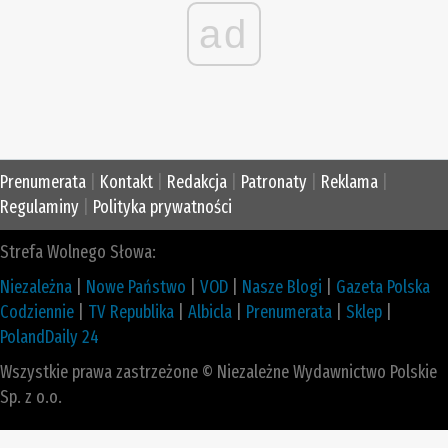
ad
Prenumerata
|
Kontakt
|
Redakcja
|
Patronaty
|
Reklama
|
Regulaminy
|
Polityka prywatności
Strefa Wolnego Słowa:
Niezależna
|
Nowe Państwo
|
VOD
|
Nasze Blogi
|
Gazeta Polska
Codziennie
|
TV Republika
|
Albicla
|
Prenumerata
|
Sklep
|
PolandDaily 24
Wszystkie prawa zastrzeżone © Niezależne Wydawnictwo Polskie
Sp. z o.o.