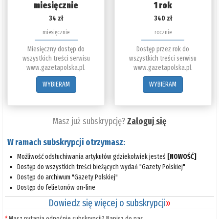
miesięcznie
1 rok
34 zł
340 zł
miesięcznie
rocznie
Miesięczny dostęp do
Dostęp przez rok do
wszystkich treści serwisu
wszystkich treści serwisu
www.gazetapolska.pl.
www.gazetapolska.pl.
WYBIERAM
WYBIERAM
Masz już subskrypcję?
Zaloguj się
W ramach subskrypcji otrzymasz:
Możliwość odsłuchiwania artykułów gdziekolwiek jesteś
[NOWOŚĆ]
Dostęp do wszystkich treści bieżących wydań "Gazety Polskiej"
Dostęp do archiwum "Gazety Polskiej"
Dostęp do felietonów on-line
Dowiedz się więcej o subskrypcji
»
*
Masz pytania odnośnie subskrypcji? Napisz do nas