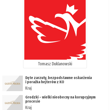
Tomasz Duklanowski
Dęte zarzuty, bezpodstawne oskarżenia
i porażka hejterów z KO
Kraj
Grodzki – wielki nieobecny na korupcyjnym
procesie
Kraj