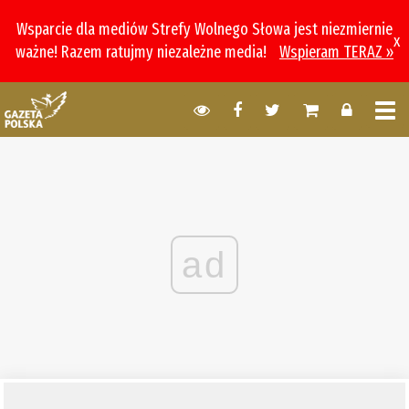
Wsparcie dla mediów Strefy Wolnego Słowa jest niezmiernie
x
ważne! Razem ratujmy niezależne media!
Wspieram TERAZ »
ad