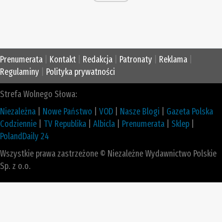
Prenumerata
|
Kontakt
|
Redakcja
|
Patronaty
|
Reklama
|
Regulaminy
|
Polityka prywatności
Strefa Wolnego Słowa:
Niezależna
|
Nowe Państwo
|
VOD
|
Nasze Blogi
|
Gazeta Polska
Codziennie
|
TV Republika
|
Albicla
|
Prenumerata
|
Sklep
|
PolandDaily 24
Wszystkie prawa zastrzeżone © Niezależne Wydawnictwo Polskie
Sp. z o.o.