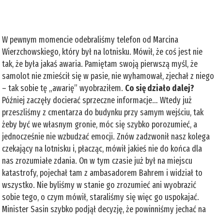
W pewnym momencie odebraliśmy telefon od Marcina
Wierzchowskiego, który był na lotnisku. Mówił, że coś jest nie
tak, że była jakaś awaria. Pamiętam swoją pierwszą myśl, że
samolot nie zmieścił się w pasie, nie wyhamował, zjechał z niego
– tak sobie tę „awarię” wyobraziłem.
Co się działo dalej?
Później zaczęły docierać sprzeczne informacje… Wtedy już
przeszliśmy z cmentarza do budynku przy samym wejściu, tak
żeby być we własnym gronie, móc się szybko porozumieć, a
jednocześnie nie wzbudzać emocji. Znów zadzwonił nasz kolega
czekający na lotnisku i, płacząc, mówił jakieś nie do końca dla
nas zrozumiałe zdania. On w tym czasie już był na miejscu
katastrofy, pojechał tam z ambasadorem Bahrem i widział to
wszystko. Nie byliśmy w stanie go zrozumieć ani wyobrazić
sobie tego, o czym mówił, staraliśmy się więc go uspokajać.
Minister Sasin szybko podjął decyzję, że powinniśmy jechać na