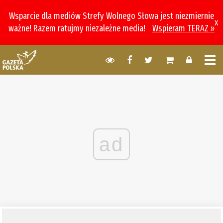
Wsparcie dla mediów Strefy Wolnego Słowa jest niezmiernie
x
ważne! Razem ratujmy niezależne media!
Wspieram TERAZ »
ad