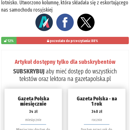
lotnisko. Utworzono kolumnę, która składała się z eskortującego
nas samochodu rosyjskiej
12%
pozostało do przeczytania: 88%
Artykuł dostępny tylko dla subskrybentów
SUBSKRYBUJ
aby mieć dostęp do wszystkich
tekstów oraz lektora na gazetapolska.pl
Gazeta Polska
Gazeta Polska - na
miesięcznie
1 rok
34 zł
340 zł
miesięcznie
rocznie
Miesięczny dostęp do
Dostęp przez rok do