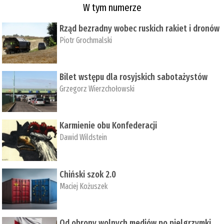
W tym numerze
Rząd bezradny wobec ruskich rakiet i dronów
Piotr Grochmalski
Bilet wstępu dla rosyjskich sabotażystów
Grzegorz Wierzchołowski
Karmienie obu Konfederacji
Dawid Wildstein
Chiński szok 2.0
Maciej Kożuszek
Od obrony wolnych mediów po pielgrzymki,