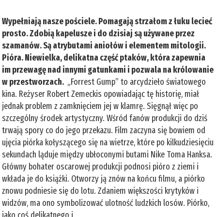
Wypełniają nasze pościele. Pomagają strzałom z łuku lecieć
prosto. Zdobią kapelusze i do dzisiaj są używane przez
szamanów. Są atrybutami aniołów i elementem mitologii.
Pióra. Niewielka, delikatna część ptaków, która zapewnia
im przewagę nad innymi gatunkami i pozwala na królowanie
w przestworzach.
„Forrest Gump” to arcydzieło światowego
kina. Reżyser Robert Zemeckis opowiadając tę historię, miał
jednak problem z zamknięciem jej w klamrę. Sięgnął więc po
szczególny środek artystyczny. Wśród fanów produkcji do dziś
trwają spory co do jego przekazu. Film zaczyna się bowiem od
ujęcia piórka kołyszącego się na wietrze, które po kilkudziesięciu
sekundach ląduje między ubłoconymi butami Nike Toma Hanksa.
Główny bohater oscarowej produkcji podnosi pióro z ziemi i
wkłada je do książki. Otworzy ją znów na końcu filmu, a piórko
znowu podniesie się do lotu. Zdaniem większości krytyków i
widzów, ma ono symbolizować ulotność ludzkich losów. Piórko,
jako coś delikatnego i