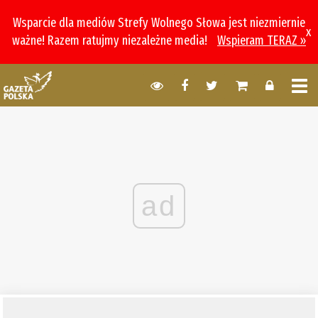
Wsparcie dla mediów Strefy Wolnego Słowa jest niezmiernie
x
ważne! Razem ratujmy niezależne media!
Wspieram TERAZ »
ad