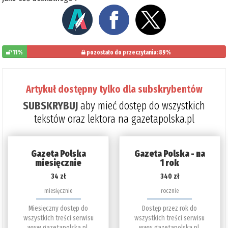
11%
pozostało do przeczytania: 89%
Artykuł dostępny tylko dla subskrybentów
SUBSKRYBUJ
aby mieć dostęp do wszystkich
tekstów oraz lektora na gazetapolska.pl
Gazeta Polska
Gazeta Polska - na
miesięcznie
1 rok
34 zł
340 zł
miesięcznie
rocznie
Miesięczny dostęp do
Dostęp przez rok do
wszystkich treści serwisu
wszystkich treści serwisu
www.gazetapolska.pl.
www.gazetapolska.pl.