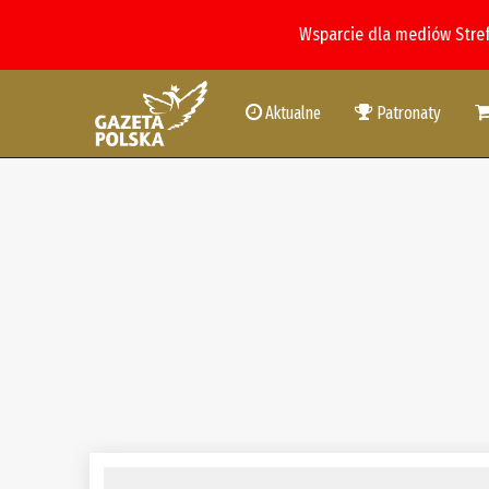
Wsparcie dla mediów Stre
Aktualne
Patronaty