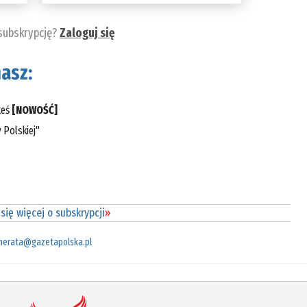
 subskrypcję?
Zaloguj się
asz:
teś
[NOWOŚĆ]
 Polskiej"
się więcej o subskrypcji
»
merata@gazetapolska.pl