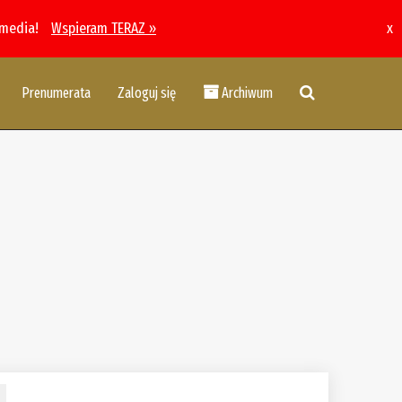
 media!
Wspieram TERAZ »
x
Prenumerata
Zaloguj się
Archiwum