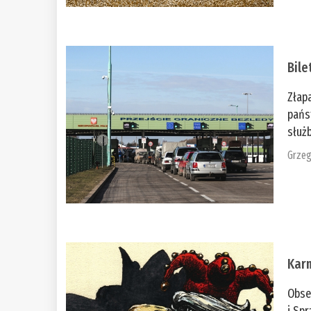
Bile
Złap
pańs
służb
Grzeg
Kar
Obse