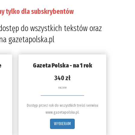
ny tylko dla subskrybentów
dostęp do wszystkich tekstów oraz
 na gazetapolska.pl
e
Gazeta Polska - na 1 rok
340 zł
rocznie
Dostęp przez rok do wszystkich treści serwisu
www.gazetapolska.pl.
WYBIERAM