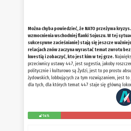
Można chyba powiedzieć, że NATO przeżywa kryzys. J
wzmocnienia wschodniej flanki Sojuszu. W tej sytua
sukcesywne zacieśnianie) stają się jeszcze ważni
relacjach znów zaczyna wyrastać temat zwrotu bez
kwestią i zobaczyć, kto jest kim w tej grze.
Najwięks
przeciwnicy ustawy 447, jest sugestia, jakoby roszcze
politycznie i kulturowo są Żydzi, jest to po prostu ab
żydowskich, lobbujących za tym rozwiązaniem, jest to
dla tych, dla których temat 447 staje się główną lo
14%