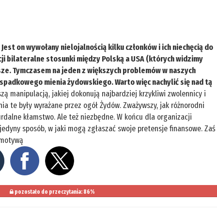
est on wywołany nielojalnością kilku członków i ich niechęcią do
cji bilateralne stosunki między Polską a USA (których widzimy
ejsze. Tymczasem na jeden z większych problemów w naszych
spadkowego mienia żydowskiego. Warto więc nachylić się nad tą
zą manipulacją, jakiej dokonują najbardziej krzykliwi zwolennicy i
nia te były wyrażane przez ogół Żydów. Zważywszy, jak różnorodni
surdalne kłamstwo. Ale też niezbędne. W końcu dla organizacji
 jedyny sposób, w jaki mogą zgłaszać swoje pretensje finansowe. Zaś
komotywą
pozostało do przeczytania: 86%