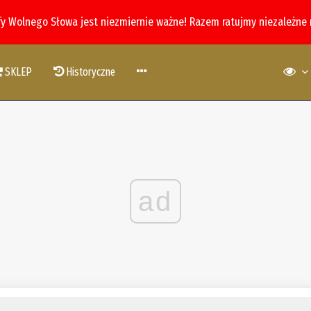
fy Wolnego Słowa jest niezmiernie ważne! Razem ratujmy niezależne
SKLEP
Historyczne
ad