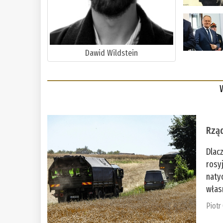
Dawid Wildstein
Rząd
Dlac
rosy
naty
włas
Piotr