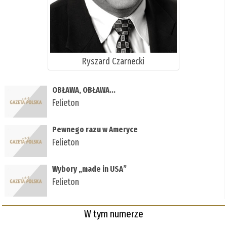
Ryszard Czarnecki
OBŁAWA, OBŁAWA...
Felieton
Pewnego razu w Ameryce
Felieton
Wybory „made in USA”
Felieton
W tym numerze