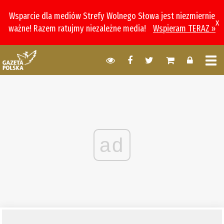
Wsparcie dla mediów Strefy Wolnego Słowa jest niezmiernie
x
ważne! Razem ratujmy niezależne media!
Wspieram TERAZ »
ad