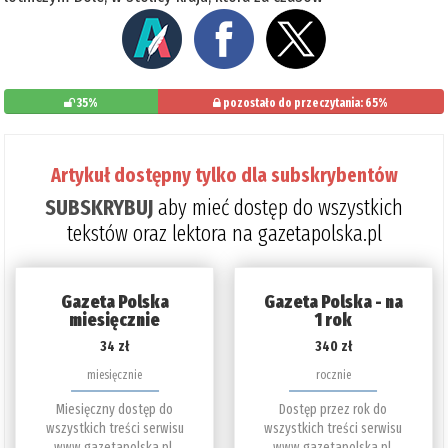
35%
pozostało do przeczytania: 65%
Artykuł dostępny tylko dla subskrybentów
SUBSKRYBUJ
aby mieć dostęp do wszystkich
tekstów oraz lektora na gazetapolska.pl
Gazeta Polska
Gazeta Polska - na
miesięcznie
1 rok
34 zł
340 zł
miesięcznie
rocznie
Miesięczny dostęp do
Dostęp przez rok do
wszystkich treści serwisu
wszystkich treści serwisu
www.gazetapolska.pl.
www.gazetapolska.pl.