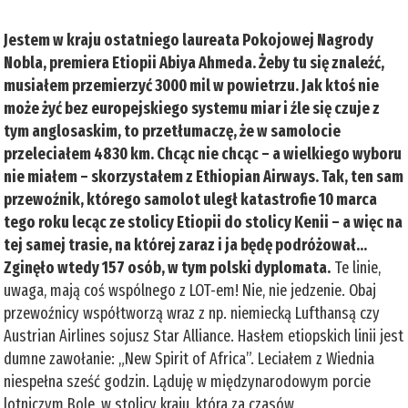
Jestem w kraju ostatniego laureata Pokojowej Nagrody
Nobla, premiera Etiopii Abiya Ahmeda. Żeby tu się znaleźć,
musiałem przemierzyć 3000 mil w powietrzu. Jak ktoś nie
może żyć bez europejskiego systemu miar i źle się czuje z
tym anglosaskim, to przetłumaczę, że w samolocie
przeleciałem 4830 km. Chcąc nie chcąc – a wielkiego wyboru
nie miałem – skorzystałem z Ethiopian Airways. Tak, ten sam
przewoźnik, którego samolot uległ katastrofie 10 marca
tego roku lecąc ze stolicy Etiopii do stolicy Kenii – a więc na
tej samej trasie, na której zaraz i ja będę podróżował...
Zginęło wtedy 157 osób, w tym polski dyplomata.
Te linie,
uwaga, mają coś wspólnego z LOT-em! Nie, nie jedzenie. Obaj
przewoźnicy współtworzą wraz z np. niemiecką Lufthansą czy
Austrian Airlines sojusz Star Alliance. Hasłem etiopskich linii jest
dumne zawołanie: „New Spirit of Africa”. Leciałem z Wiednia
niespełna sześć godzin. Ląduję w międzynarodowym porcie
lotniczym Bole, w stolicy kraju, która za czasów