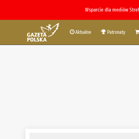
Wsparcie dla mediów Stre
Aktualne
Patronaty