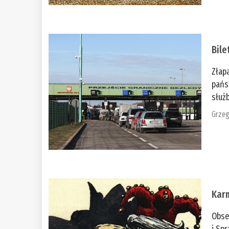
Bile
Złap
pańs
służb
Grzeg
Kar
Obse