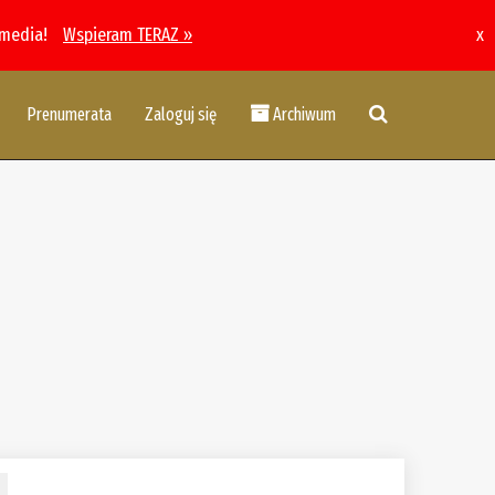
 media!
Wspieram TERAZ »
x
Prenumerata
Zaloguj się
Archiwum