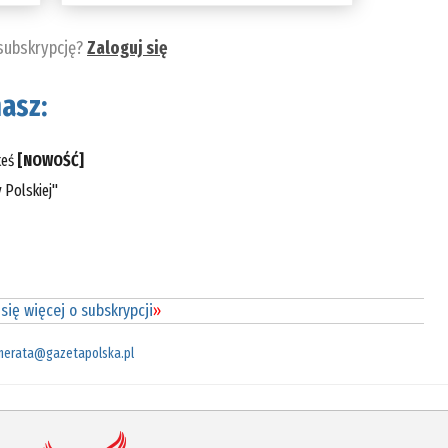
 subskrypcję?
Zaloguj się
asz:
teś
[NOWOŚĆ]
 Polskiej"
się więcej o subskrypcji
»
merata@gazetapolska.pl