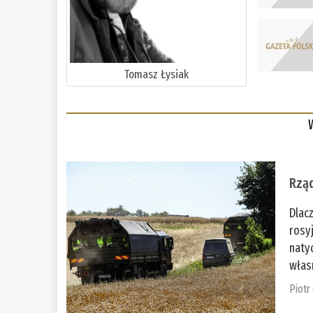
Tomasz Łysiak
Rząd
Dlac
rosy
naty
włas
Piotr