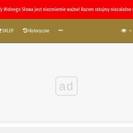
fy Wolnego Słowa jest niezmiernie ważne! Razem ratujmy niezależne
SKLEP
Historyczne
ad