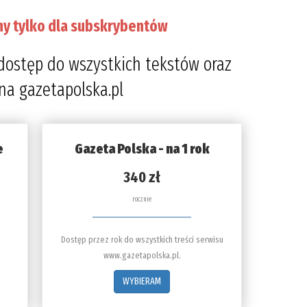
ny tylko dla subskrybentów
dostęp do wszystkich tekstów oraz
 na gazetapolska.pl
e
Gazeta Polska - na 1 rok
340 zł
rocznie
Dostęp przez rok do wszystkich treści serwisu
www.gazetapolska.pl.
WYBIERAM