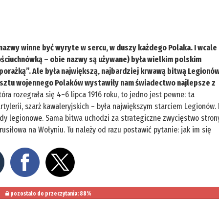
 nazwy winne być wyryte w sercu, w duszy każdego Polaka. I wcale
Kościuchnówką – obie nazwy są używane) była wielkim polskim
 porażką”. Ale była największą, najbardziej krwawą bitwą Legionó
kunsztu wojennego Polaków wystawiły nam świadectwo najlepsze z
óra rozegrała się 4–6 lipca 1916 roku, to jedno jest pewne: ta
tylerii, szarż kawaleryjskich – była największym starciem Legionów. 
ygady legionowe. Sama bitwa uchodzi za strategiczne zwycięstwo stron
rusiłowa na Wołyniu. Tu należy od razu postawić pytanie: jak im się
pozostało do przeczytania: 88%