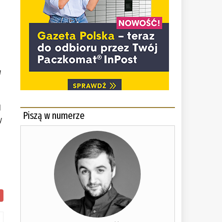
w
I
Piszą w numerze
y