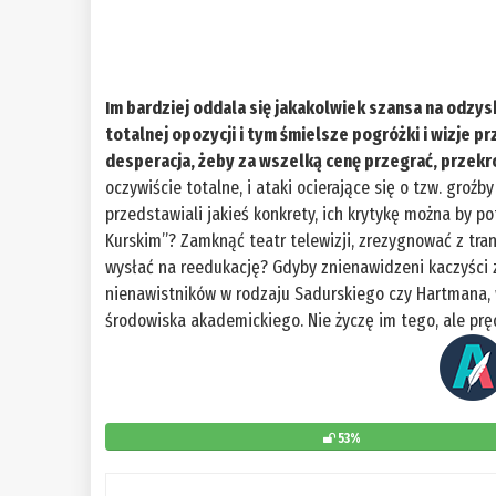
Im bardziej oddala się jakakolwiek szansa na odzy
totalnej opozycji i tym śmielsze pogróżki i wizje p
desperacja, żeby za wszelką cenę przegrać, przekr
oczywiście totalne, i ataki ocierające się o tzw. gro
przedstawiali jakieś konkrety, ich krytykę można by p
Kurskim”? Zamknąć teatr telewizji, zrezygnować z tran
wysłać na reedukację? Gdyby znienawidzeni kaczyści 
nienawistników w rodzaju Sadurskiego czy Hartmana,
środowiska akademickiego. Nie życzę im tego, ale pręd
53%