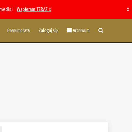
 media!
Wspieram TERAZ »
x
Prenumerata
Zaloguj się
Archiwum