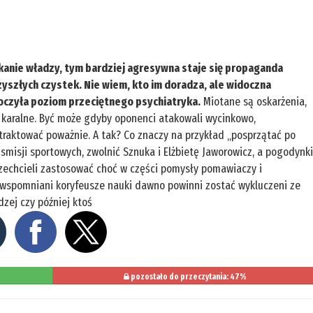
skanie władzy, tym bardziej agresywna staje się propaganda
rzyszłych czystek. Nie wiem, kto im doradza, ale widoczna
oczyła poziom przeciętnego psychiatryka.
Miotane są oskarżenia,
źby karalne. Być może gdyby oponenci atakowali wycinkowo,
otraktować poważnie. A tak? Co znaczy na przykład „posprzątać po
smisji sportowych, zwolnić Sznuka i Elżbietę Jaworowicz, a pogodynk
zechcieli zastosować choć w części pomysły pomawiaczy i
 wspomniani koryfeusze nauki dawno powinni zostać wykluczeni ze
zej czy później ktoś
pozostało do przeczytania: 47%