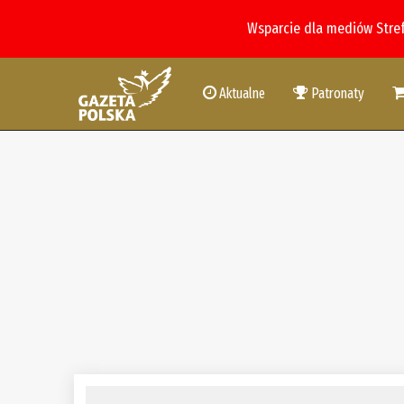
Wsparcie dla mediów Stre
Aktualne
Patronaty