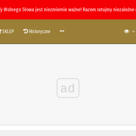
fy Wolnego Słowa jest niezmiernie ważne! Razem ratujmy niezależne
SKLEP
Historyczne
ad