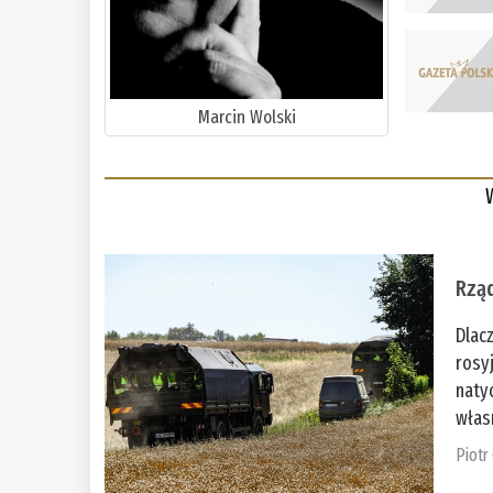
Marcin Wolski
Rząd
Dlac
rosy
naty
włas
Piotr