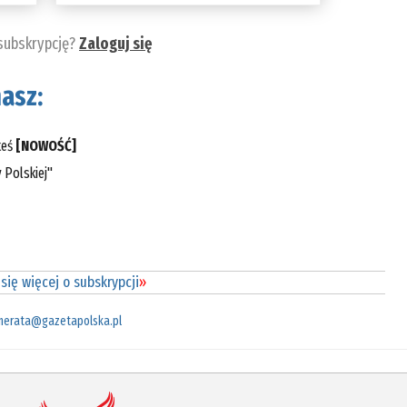
 subskrypcję?
Zaloguj się
asz:
teś
[NOWOŚĆ]
 Polskiej"
się więcej o subskrypcji
»
merata@gazetapolska.pl