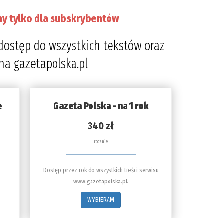
ny tylko dla subskrybentów
dostęp do wszystkich tekstów oraz
 na gazetapolska.pl
e
Gazeta Polska - na 1 rok
340 zł
rocznie
Dostęp przez rok do wszystkich treści serwisu
www.gazetapolska.pl.
WYBIERAM