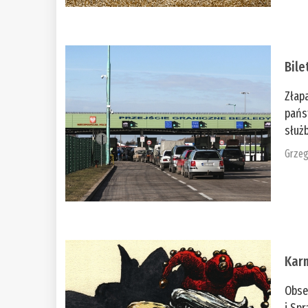
Bile
Złap
pańs
służb
Grzeg
Kar
Obse