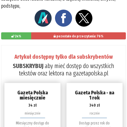
podstępu,
24%
pozostało do przeczytania: 76%
Artykuł dostępny tylko dla subskrybentów
SUBSKRYBUJ
aby mieć dostęp do wszystkich
tekstów oraz lektora na gazetapolska.pl
Gazeta Polska
Gazeta Polska - na
miesięcznie
1 rok
34 zł
340 zł
miesięcznie
rocznie
Miesięczny dostęp do
Dostęp przez rok do