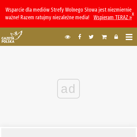
Wsparcie dla mediów Strefy Wolnego Słowa jest niezmiernie
x
ważne! Razem ratujmy niezależne media!
Wspieram TERAZ »
ad