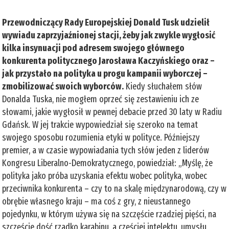
Przewodniczący Rady Europejskiej Donald Tusk udzielił
wywiadu zaprzyjaźnionej stacji, żeby jak zwykle wygłosić
kilka insynuacji pod adresem swojego głównego
konkurenta politycznego Jarosława Kaczyńskiego oraz –
jak przystało na polityka u progu kampanii wyborczej –
zmobilizować swoich wyborców.
Kiedy słuchałem słów
Donalda Tuska, nie mogłem oprzeć się zestawieniu ich ze
słowami, jakie wygłosił w pewnej debacie przed 30 laty w Radiu
Gdańsk. W jej trakcie wypowiedział się szeroko na temat
swojego sposobu rozumienia etyki w polityce. Późniejszy
premier, a w czasie wypowiadania tych słów jeden z liderów
Kongresu Liberalno-Demokratycznego, powiedział: „Myślę, że
polityka jako próba uzyskania efektu wobec polityka, wobec
przeciwnika konkurenta – czy to na skalę międzynarodową, czy w
obrębie własnego kraju – ma coś z gry, z nieustannego
pojedynku, w którym używa się na szczęście rzadziej pięści, na
szczęście dość rzadko karabinu, a częściej intelektu, umysłu,