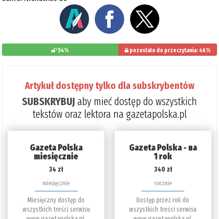
54%
pozostało do przeczytania: 46%
Artykuł dostępny tylko dla subskrybentów
SUBSKRYBUJ
aby mieć dostęp do wszystkich
tekstów oraz lektora na gazetapolska.pl
Gazeta Polska
Gazeta Polska - na
miesięcznie
1 rok
34 zł
340 zł
miesięcznie
rocznie
Miesięczny dostęp do
Dostęp przez rok do
wszystkich treści serwisu
wszystkich treści serwisu
www.gazetapolska.pl.
www.gazetapolska.pl.