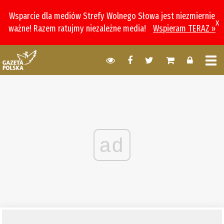
Wsparcie dla mediów Strefy Wolnego Słowa jest niezmiernie
x
ważne! Razem ratujmy niezależne media!
Wspieram TERAZ »
ad