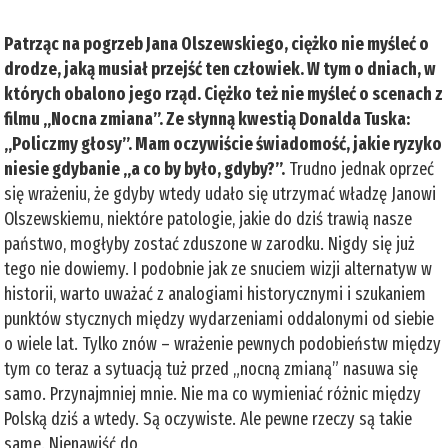
Patrząc na pogrzeb Jana Olszewskiego, ciężko nie myśleć o
drodze, jaką musiał przejść ten człowiek. W tym o dniach, w
których obalono jego rząd. Ciężko też nie myśleć o scenach z
filmu „Nocna zmiana”. Ze słynną kwestią Donalda Tuska:
„Policzmy głosy”. Mam oczywiście świadomość, jakie ryzyko
niesie gdybanie „a co by było, gdyby?”.
Trudno jednak oprzeć
się wrażeniu, że gdyby wtedy udało się utrzymać władzę Janowi
Olszewskiemu, niektóre patologie, jakie do dziś trawią nasze
państwo, mogłyby zostać zduszone w zarodku. Nigdy się już
tego nie dowiemy. I podobnie jak ze snuciem wizji alternatyw w
historii, warto uważać z analogiami historycznymi i szukaniem
punktów stycznych między wydarzeniami oddalonymi od siebie
o wiele lat. Tylko znów – wrażenie pewnych podobieństw między
tym co teraz a sytuacją tuż przed „nocną zmianą” nasuwa się
samo. Przynajmniej mnie. Nie ma co wymieniać różnic między
Polską dziś a wtedy. Są oczywiste. Ale pewne rzeczy są takie
same. Nienawiść do