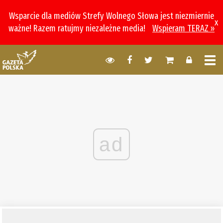
Wsparcie dla mediów Strefy Wolnego Słowa jest niezmiernie
x
ważne! Razem ratujmy niezależne media!
Wspieram TERAZ »
ad