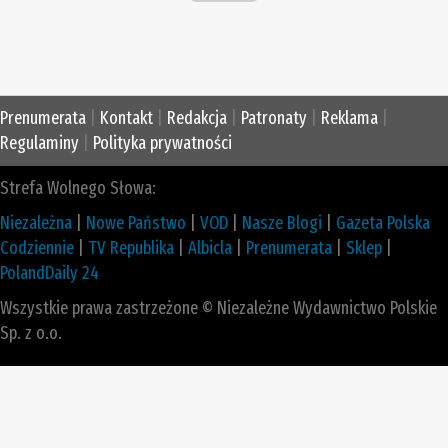
Prenumerata
|
Kontakt
|
Redakcja
|
Patronaty
|
Reklama
|
Regulaminy
|
Polityka prywatności
Strefa Wolnego Słowa:
Niezależna
|
Nowe Państwo
|
VOD
|
Nasze Blogi
|
Gazeta Polska
Codziennie
|
TV Republika
|
Albicla
|
Prenumerata
|
Sklep
|
PolandDaily 24
Wszystkie prawa zastrzeżone © Niezależne Wydawnictwo Polskie
Sp. z o.o.