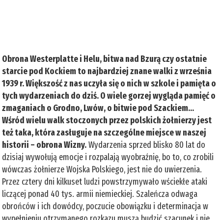
Obrona Westerplatte i Helu, bitwa nad Bzurą czy ostatnie
starcie pod Kockiem to najbardziej znane walki z września
1939 r. Większość z nas uczyła się o nich w szkole i pamięta o
tych wydarzeniach do dziś. O wiele gorzej wygląda pamięć o
zmaganiach o Grodno, Lwów, o bitwie pod Szackiem…
Wśród wielu walk stoczonych przez polskich żołnierzy jest
też taka, która zasługuje na szczególne miejsce w naszej
historii – obrona Wizny.
Wydarzenia sprzed blisko 80 lat do
dzisiaj wywołują emocje i rozpalają wyobraźnię, bo to, co zrobili
wówczas żołnierze Wojska Polskiego, jest nie do uwierzenia.
Przez cztery dni kilkuset ludzi powstrzymywało wściekłe ataki
liczącej ponad 40 tys. armii niemieckiej. Szaleńcza odwaga
obrońców i ich dowódcy, poczucie obowiązku i determinacja w
wypełnieniu otrzymanego rozkazu muszą budzić szacunek i nie