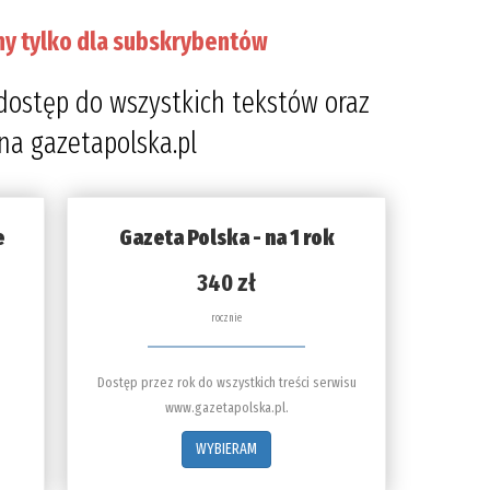
ny tylko dla subskrybentów
dostęp do wszystkich tekstów oraz
 na gazetapolska.pl
e
Gazeta Polska - na 1 rok
340 zł
rocznie
Dostęp przez rok do wszystkich treści serwisu
www.gazetapolska.pl.
WYBIERAM