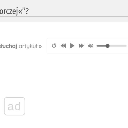
orczej«”?
ad