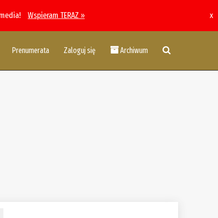
 media!
Wspieram TERAZ »
x
Prenumerata
Zaloguj się
Archiwum