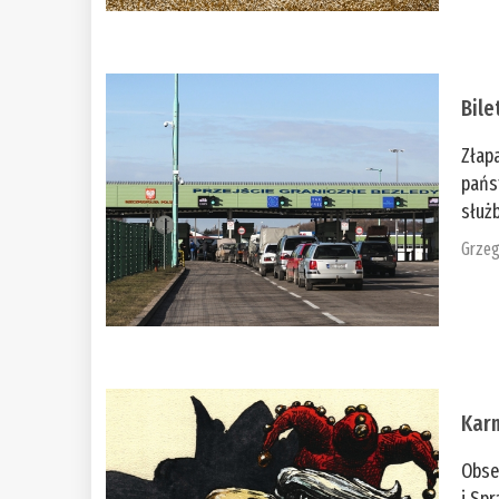
Bile
Złap
pańs
służb
Grzeg
Kar
Obse