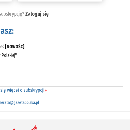
 subskrypcję?
Zaloguj się
asz:
teś
[NOWOŚĆ]
 Polskiej"
się więcej o subskrypcji
»
merata@gazetapolska.pl