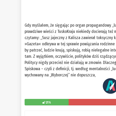
Gdy myślałem, że sięgając po organ propagandowy „ludu
prawdziwe wieści z TuskoKraju niekiedy docierają też 
czytamy: „Susz jajeczny z Kalisza zawierał toksyczny 
»Gazeta« odkrywa w tej sprawie powiązania rodzinne n
by patrzeć, ludzie knują, spiskują, robią nielegalne in
tam. Z wyjątkiem, oczywiście, polityków dziś rządzący
Politycy nigdy przecież nie działają w zmowie. Dlaczeg
Spiskowa – czyli z definicji, tj. według mentalności 
wychowany na „Wyborczej” nie dopuszcza,
21%