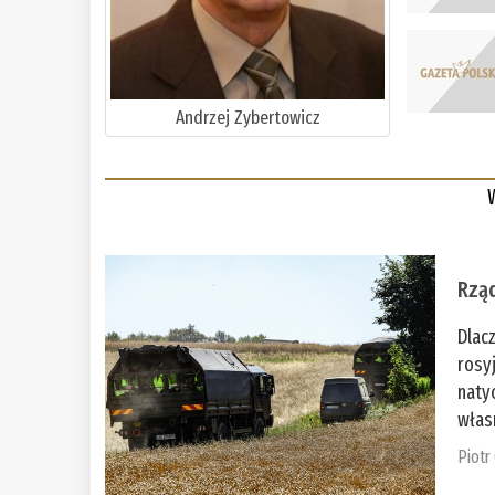
Andrzej Zybertowicz
Rząd
Dlac
rosy
naty
włas
Piotr