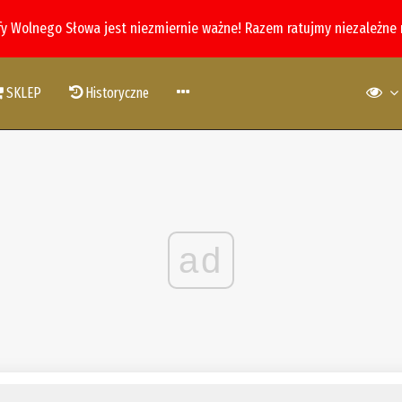
fy Wolnego Słowa jest niezmiernie ważne! Razem ratujmy niezależne
SKLEP
Historyczne
ad