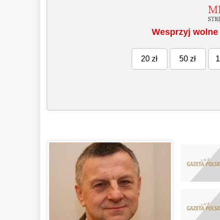
Wesprzyj wolne 
20 zł
50 zł
1