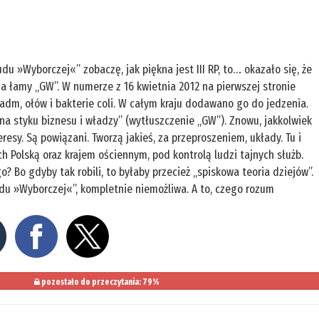
 »Wyborczej«” zobaczę, jak piękna jest III RP, to… okazało się, że
na łamy „GW”. W numerze z 16 kwietnia 2012 na pierwszej stronie
kadm, ołów i bakterie coli. W całym kraju dodawano go do jedzenia.
a styku biznesu i władzy” (wytłuszczenie „GW”). Znowu, jakkolwiek
teresy. Są powiązani. Tworzą jakieś, za przeproszeniem, układy. Tu i
ch Polską oraz krajem ościennym, pod kontrolą ludzi tajnych służb.
o? Bo gdyby tak robili, to byłaby przecież „spiskowa teoria dziejów”.
„ludu »Wyborczej«”, kompletnie niemożliwa. A to, czego rozum
pozostało do przeczytania: 79%