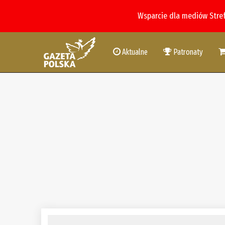
Wsparcie dla mediów Stre
Aktualne
Patronaty