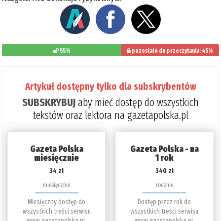
55%
pozostało do przeczytania: 45%
Artykuł dostępny tylko dla subskrybentów
SUBSKRYBUJ
aby mieć dostęp do wszystkich
tekstów oraz lektora na gazetapolska.pl
Gazeta Polska
Gazeta Polska - na
miesięcznie
1 rok
34 zł
340 zł
miesięcznie
rocznie
Miesięczny dostęp do
Dostęp przez rok do
wszystkich treści serwisu
wszystkich treści serwisu
www.gazetapolska.pl.
www.gazetapolska.pl.