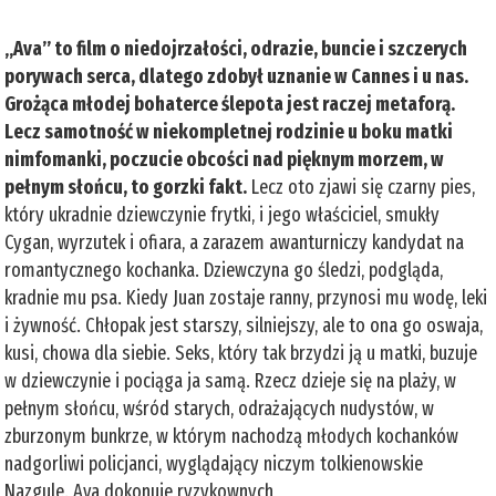
„Ava” to film o niedojrzałości, odrazie, buncie i szczerych
porywach serca, dlatego zdobył uznanie w Cannes i u nas.
Grożąca młodej bohaterce ślepota jest raczej metaforą.
Lecz samotność w niekompletnej rodzinie u boku matki
nimfomanki, poczucie obcości nad pięknym morzem, w
pełnym słońcu, to gorzki fakt.
Lecz oto zjawi się czarny pies,
który ukradnie dziewczynie frytki, i jego właściciel, smukły
Cygan, wyrzutek i ofiara, a zarazem awanturniczy kandydat na
romantycznego kochanka. Dziewczyna go śledzi, podgląda,
kradnie mu psa. Kiedy Juan zostaje ranny, przynosi mu wodę, leki
i żywność. Chłopak jest starszy, silniejszy, ale to ona go oswaja,
kusi, chowa dla siebie. Seks, który tak brzydzi ją u matki, buzuje
w dziewczynie i pociąga ja samą. Rzecz dzieje się na plaży, w
pełnym słońcu, wśród starych, odrażających nudystów, w
zburzonym bunkrze, w którym nachodzą młodych kochanków
nadgorliwi policjanci, wyglądający niczym tolkienowskie
Nazgule. Ava dokonuje ryzykownych