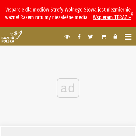
Wsparcie dla mediów Strefy Wolnego Słowa jest niezmiernie
x
ważne! Razem ratujmy niezależne media!
Wspieram TERAZ »
ad