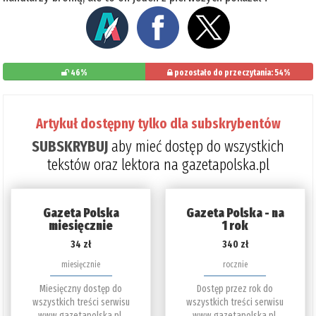
46%
pozostało do przeczytania: 54%
Artykuł dostępny tylko dla subskrybentów
SUBSKRYBUJ
aby mieć dostęp do wszystkich
tekstów oraz lektora na gazetapolska.pl
Gazeta Polska
Gazeta Polska - na
miesięcznie
1 rok
34 zł
340 zł
miesięcznie
rocznie
Miesięczny dostęp do
Dostęp przez rok do
wszystkich treści serwisu
wszystkich treści serwisu
www.gazetapolska.pl.
www.gazetapolska.pl.