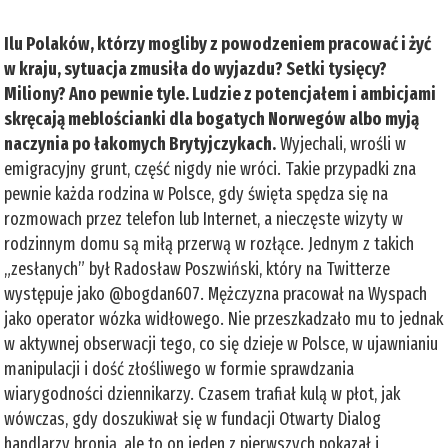
Ilu Polaków, którzy mogliby z powodzeniem pracować i żyć
w kraju, sytuacja zmusiła do wyjazdu? Setki tysięcy?
Miliony? Ano pewnie tyle. Ludzie z potencjałem i ambicjami
skręcają meblościanki dla bogatych Norwegów albo myją
naczynia po łakomych Brytyjczykach.
Wyjechali, wrośli w
emigracyjny grunt, część nigdy nie wróci. Takie przypadki zna
pewnie każda rodzina w Polsce, gdy święta spędza się na
rozmowach przez telefon lub Internet, a nieczęste wizyty w
rodzinnym domu są miłą przerwą w rozłące. Jednym z takich
„zesłanych” był Radosław Poszwiński, który na Twitterze
występuje jako @bogdan607. Mężczyzna pracował na Wyspach
jako operator wózka widłowego. Nie przeszkadzało mu to jednak
w aktywnej obserwacji tego, co się dzieje w Polsce, w ujawnianiu
manipulacji i dość złośliwego w formie sprawdzania
wiarygodności dziennikarzy. Czasem trafiał kulą w płot, jak
wówczas, gdy doszukiwał się w fundacji Otwarty Dialog
handlarzy bronią, ale to on jeden z pierwszych pokazał i