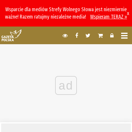
Wsparcie dla mediów Strefy Wolnego Słowa jest niezmiernie
x
ważne! Razem ratujmy niezależne media!
Wspieram TERAZ »
ad