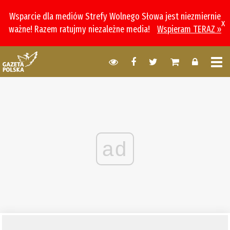
Wsparcie dla mediów Strefy Wolnego Słowa jest niezmiernie
x
ważne! Razem ratujmy niezależne media!
Wspieram TERAZ »
ad