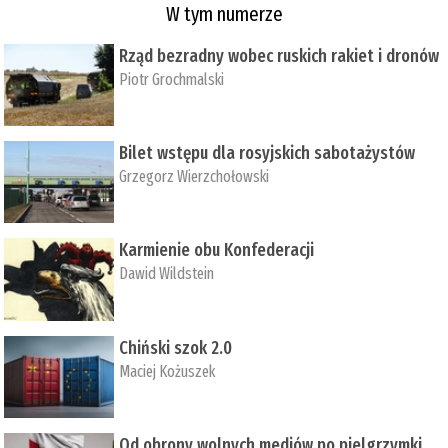
W tym numerze
Rząd bezradny wobec ruskich rakiet i dronów
Piotr Grochmalski
Bilet wstępu dla rosyjskich sabotażystów
Grzegorz Wierzchołowski
Karmienie obu Konfederacji
Dawid Wildstein
Chiński szok 2.0
Maciej Kożuszek
Od obrony wolnych mediów po pielgrzymki,