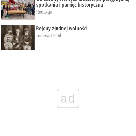
spotkania i pamięć historyczną
Redakcja
Rejony złudnej wolności
Tomasz Panfil
ad