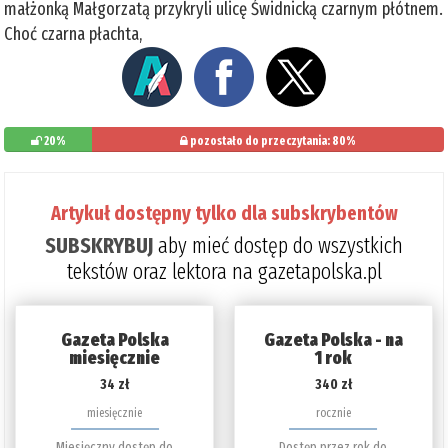
małżonką Małgorzatą przykryli ulicę Świdnicką czarnym płótnem.
Choć czarna płachta,
20%
pozostało do przeczytania: 80%
Artykuł dostępny tylko dla subskrybentów
SUBSKRYBUJ
aby mieć dostęp do wszystkich
tekstów oraz lektora na gazetapolska.pl
Gazeta Polska
Gazeta Polska - na
miesięcznie
1 rok
34 zł
340 zł
miesięcznie
rocznie
Miesięczny dostęp do
Dostęp przez rok do