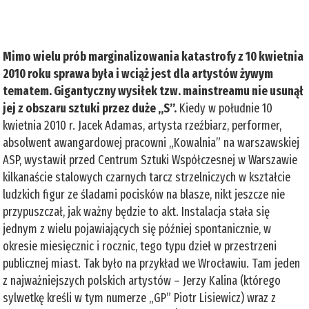
Mimo wielu prób marginalizowania katastrofy z 10 kwietnia
2010 roku sprawa była i wciąż jest dla artystów żywym
tematem. Gigantyczny wysiłek tzw. mainstreamu nie usunął
jej z obszaru sztuki przez duże „S”.
Kiedy w południe 10
kwietnia 2010 r. Jacek Adamas, artysta rzeźbiarz, performer,
absolwent awangardowej pracowni „Kowalnia” na warszawskiej
ASP, wystawił przed Centrum Sztuki Współczesnej w Warszawie
kilkanaście stalowych czarnych tarcz strzelniczych w kształcie
ludzkich figur ze śladami pocisków na blasze, nikt jeszcze nie
przypuszczał, jak ważny będzie to akt. Instalacja stała się
jednym z wielu pojawiających się później spontanicznie, w
okresie miesięcznic i rocznic, tego typu dzieł w przestrzeni
publicznej miast. Tak było na przykład we Wrocławiu. Tam jeden
z najważniejszych polskich artystów – Jerzy Kalina (którego
sylwetkę kreśli w tym numerze „GP” Piotr Lisiewicz) wraz z