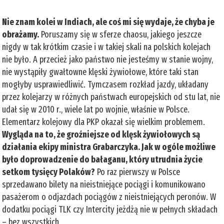
Nie znam kolei w Indiach, ale coś mi się wydaje, że chyba je
obrażamy.
Poruszamy się w sferze chaosu, jakiego jeszcze
nigdy w tak krótkim czasie i w takiej skali na polskich kolejach
nie było. A przecież jako państwo nie jesteśmy w stanie wojny,
nie wystąpiły gwałtowne klęski żywiołowe, które taki stan
mogłyby usprawiedliwić. Tymczasem rozkład jazdy, układany
przez kolejarzy w różnych państwach europejskich od stu lat, nie
udał się w 2010 r., wiele lat po wojnie, właśnie w Polsce.
Elementarz kolejowy dla PKP okazał się wielkim problemem.
Wygląda na to, że groźniejsze od klęsk żywiołowych są
działania ekipy ministra Grabarczyka. Jak w ogóle możliwe
było doprowadzenie do bałaganu, który utrudnia życie
setkom tysięcy Polaków?
Po raz pierwszy w Polsce
sprzedawano bilety na nieistniejące pociągi i komunikowano
pasażerom o odjazdach pociągów z nieistniejących peronów. W
dodatku pociągi TLK czy Intercity jeżdżą nie w pełnych składach
– bez wszystkich