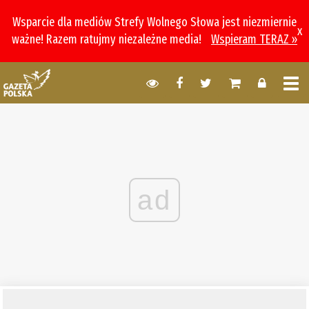
Wsparcie dla mediów Strefy Wolnego Słowa jest niezmiernie
x
ważne! Razem ratujmy niezależne media!
Wspieram TERAZ »
ad