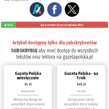
14%
pozostało do przeczytania: 86%
Artykuł dostępny tylko dla subskrybentów
SUBSKRYBUJ
aby mieć dostęp do wszystkich
tekstów oraz lektora na gazetapolska.pl
Gazeta Polska
Gazeta Polska - na
miesięcznie
1 rok
34 zł
340 zł
miesięcznie
rocznie
Miesięczny dostęp do
Dostęp przez rok do
wszystkich treści serwisu
wszystkich treści serwisu
www.gazetapolska.pl.
www.gazetapolska.pl.