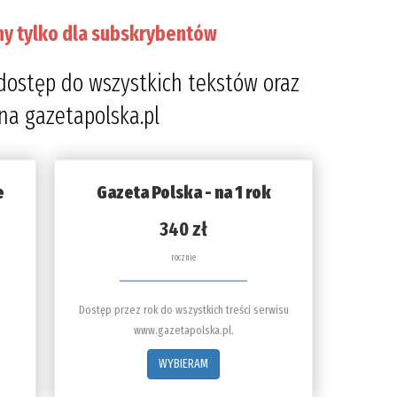
ny tylko dla subskrybentów
dostęp do wszystkich tekstów oraz
 na gazetapolska.pl
e
Gazeta Polska - na 1 rok
340 zł
rocznie
Dostęp przez rok do wszystkich treści serwisu
www.gazetapolska.pl.
WYBIERAM