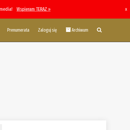
 media!
Wspieram TERAZ »
x
Prenumerata
Zaloguj się
Archiwum