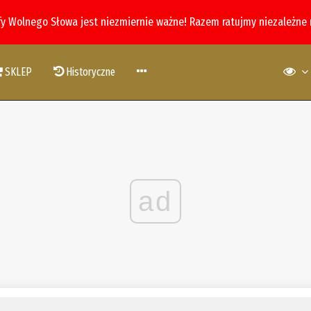
fy Wolnego Słowa jest niezmiernie ważne! Razem ratujmy niezależne
SKLEP
Historyczne
ad