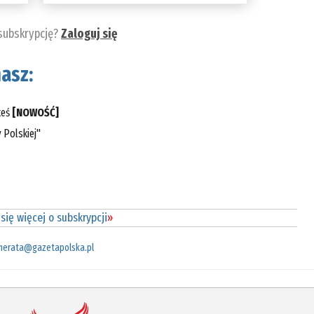
 subskrypcję?
Zaloguj się
asz:
teś
[NOWOŚĆ]
 Polskiej"
się więcej o subskrypcji
»
merata@gazetapolska.pl