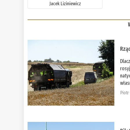
Jacek Liziniewicz
Rząd
Dlac
rosy
naty
włas
Piotr