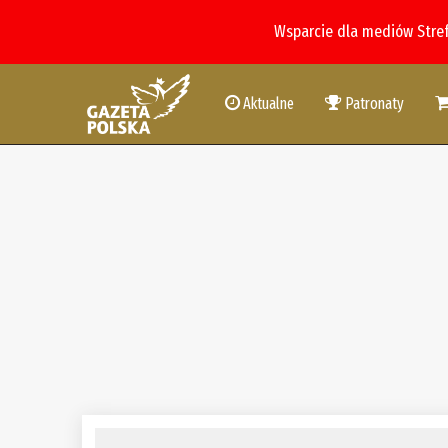
Wsparcie dla mediów Stre
Aktualne
Patronaty