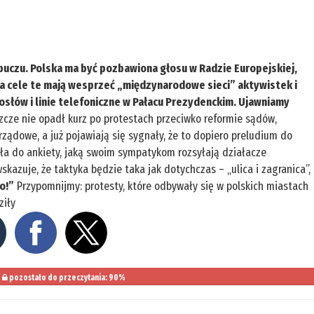
o puczu. Polska ma być pozbawiona głosu w Radzie Europejskiej,
a cele te mają wesprzeć „międzynarodowe sieci” aktywistek i
osłów i linie telefoniczne w Pałacu Prezydenckim. Ujawniamy
zcze nie opadł kurz po protestach przeciwko reformie sądów,
ządowe, a już pojawiają się sygnały, że to dopiero preludium do
rła do ankiety, jaką swoim sympatykom rozsyłają działacze
skazuje, że taktyka będzie taka jak dotychczas – „ulica i zagranica”,
o!”
Przypomnijmy: protesty, które odbywały się w polskich miastach
ziły
pozostało do przeczytania: 90%