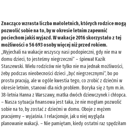
Znacząco wzrasta liczba małoletnich, których rodzice mogą
pozwolić sobie na to, by w okresie letnim zapewnić
pociechom jakiś wyjazd. W wakacje 2016 skorzystało z tej
możliwości o 56 693 osoby więcej niż przed rokiem.
„Wyjechali na wakacje wszyscy nasi podopieczni, gdy nie ma w
domu dzieci, to jesteśmy niegrzeczni” – śpiewał Kazik
Staszewski. Wielu rodziców nie tylko nie ma jednak możliwości,
żeby podczas nieobecności dzieci „być niegrzecznymi”, bo po
prostu pracują, ale w ogóle kwestia tego, co zrobić z dziećmi w
okresie letnim, stanowi dla nich problem. Boryka się z tym m.in.
38-letnia Hanna z Warszawy, matka dwóch dziewczynek i chłopca.
– Nasza sytuacja finansowa jest taka, że nie mogłam pozwolić
sobie na to, by zostać z dziećmi w domu. Oboje z mężem
pracujemy – wyjaśnia. I relacjonuje, jak u niej wygląda
planowanie wakacji. – Nie pamiętam, kiedy ostatni raz spędziłam