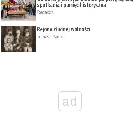
spotkania i pamięć historyczną
Redakcja
Rejony złudnej wolności
Tomasz Panfil
ad