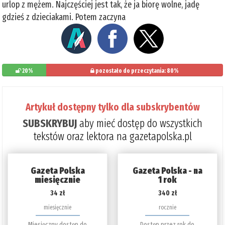
urlop z mężem. Najczęściej jest tak, że ja biorę wolne, jadę
gdzieś z dzieciakami. Potem zaczyna
20%
pozostało do przeczytania: 80%
Artykuł dostępny tylko dla subskrybentów
SUBSKRYBUJ
aby mieć dostęp do wszystkich
tekstów oraz lektora na gazetapolska.pl
Gazeta Polska
Gazeta Polska - na
miesięcznie
1 rok
34 zł
340 zł
miesięcznie
rocznie
Miesięczny dostęp do
Dostęp przez rok do