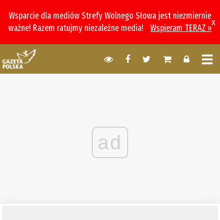
Wsparcie dla mediów Strefy Wolnego Słowa jest niezmiernie
x
ważne! Razem ratujmy niezależne media!
Wspieram TERAZ »
ad