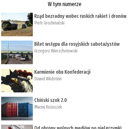
W tym numerze
Rząd bezradny wobec ruskich rakiet i dronów
Piotr Grochmalski
Bilet wstępu dla rosyjskich sabotażystów
Grzegorz Wierzchołowski
Karmienie obu Konfederacji
Dawid Wildstein
Chiński szok 2.0
Maciej Kożuszek
Od obrony wolnych mediów po pielgrzymki,