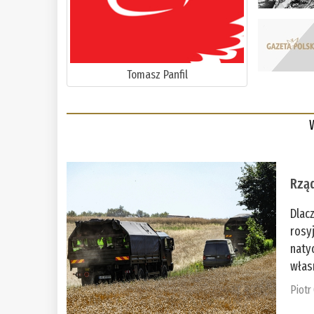
Tomasz Panfil
Rząd
Dlac
rosy
naty
włas
Piotr