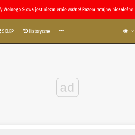
fy Wolnego Słowa jest niezmiernie ważne! Razem ratujmy niezależne
SKLEP
Historyczne
ad