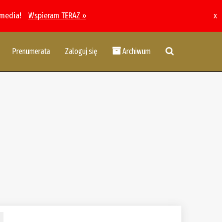
 media!
Wspieram TERAZ »
x
Prenumerata
Zaloguj się
Archiwum