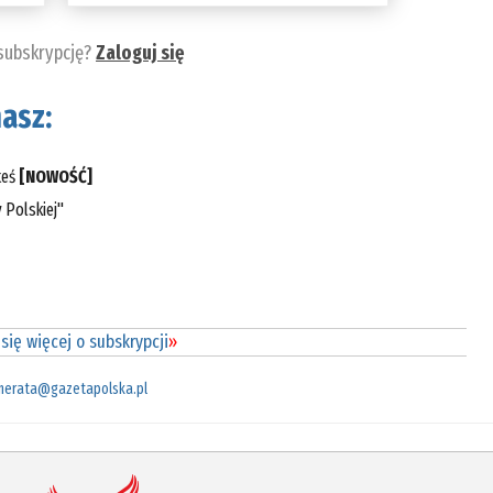
 subskrypcję?
Zaloguj się
asz:
teś
[NOWOŚĆ]
 Polskiej"
się więcej o subskrypcji
»
merata@gazetapolska.pl