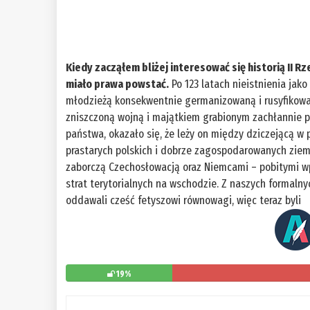
Kiedy zacząłem bliżej interesować się historią II 
miało prawa powstać.
Po 123 latach nieistnienia jak
młodzieżą konsekwentnie germanizowaną i rusyfikowa
zniszczoną wojną i majątkiem grabionym zachłannie pr
państwa, okazało się, że leży on między dziczejącą w
prastarych polskich i dobrze zagospodarowanych ziem 
zaborczą Czechosłowacją oraz Niemcami – pobitymi w
strat terytorialnych na wschodzie. Z naszych formalny
oddawali cześć fetyszowi równowagi, więc teraz byli
19%