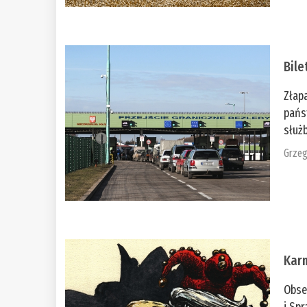
Bile
Złap
pańs
służb
Grzeg
Kar
Obse