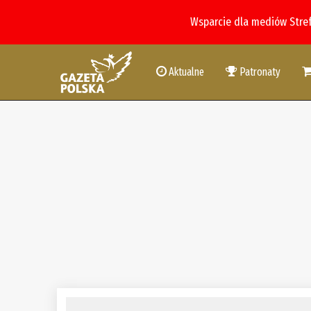
Wsparcie dla mediów Stre
Aktualne
Patronaty