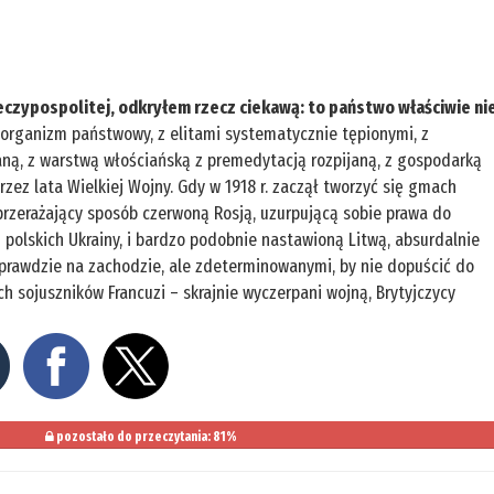
Rzeczypospolitej, odkryłem rzecz ciekawą: to państwo właściwie ni
o organizm państwowy, z elitami systematycznie tępionymi, z
ną, z warstwą włościańską z premedytacją rozpijaną, z gospodarką
zez lata Wielkiej Wojny. Gdy w 1918 r. zaczął tworzyć się gmach
 przerażający sposób czerwoną Rosją, uzurpującą sobie prawa do
polskich Ukrainy, i bardzo podobnie nastawioną Litwą, absurdalnie
prawdzie na zachodzie, ale zdeterminowanymi, by nie dopuścić do
ch sojuszników Francuzi – skrajnie wyczerpani wojną, Brytyjczycy
pozostało do przeczytania: 81%