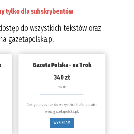
ny tylko dla subskrybentów
dostęp do wszystkich tekstów oraz
 na gazetapolska.pl
e
Gazeta Polska - na 1 rok
340 zł
rocznie
Dostęp przez rok do wszystkich treści serwisu
www.gazetapolska.pl.
WYBIERAM