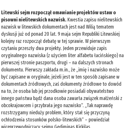
Litewski sejm rozpoczął omawianie projektów ustaw o
pisowni nielitewskich nazwisk.
Kwestia zapisu nielitewskich
nazwisk w litewskich dokumentach jest nad Wilią tematem
dyskusji już od ponad 20 lat. 9 maja sejm Republiki Litewskiej
kolejny raz rozpoczął debatę w tej sprawie. W pierwszym
czytaniu przeszły dwa projekty. Jeden przewiduje zapis
oryginalnego nazwiska (z użyciem liter alfabetu łacińskiego) na
pierwszej stronie paszportu, drugi – na dalszych stronach
dokumentu. Pierwszy zakłada m.in., że „imię i nazwisko może
być zapisane w oryginale, jeżeli jest w ten sposób zapisane w
dokumentach źródłowych, zaś dokumenty źródłowe to dowód
na to, że osoba lub jej przodkowie posiadali obywatelstwo
innego państwa bądź dana osoba zawarła związek małżeński z
obcokrajowcem i przybrała jego nazwisko”. „Tak naprawdę
rozstrzygamy nieduży problem, który stał się przyczyną
ochłodzenia stosunków polsko-litewskich” – powiedział
wiceprzewodniczący sejmu Gediminas Kirkilas,