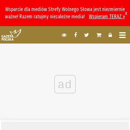
Wsparcie dla mediów Strefy Wolnego Słowa jest niezmiernie
x
ważne! Razem ratujmy niezależne media!
Wspieram TERAZ »
ad