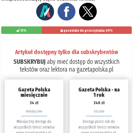
31%
pozostało do przeczytania: 69%
Artykuł dostępny tylko dla subskrybentów
SUBSKRYBUJ
aby mieć dostęp do wszystkich
tekstów oraz lektora na gazetapolska.pl
Gazeta Polska
Gazeta Polska - na
miesięcznie
1 rok
34 zł
340 zł
miesięcznie
rocznie
Miesięczny dostęp do
Dostęp przez rok do
wszystkich treści serwisu
wszystkich treści serwisu
www.gazetapolska.pl.
www.gazetapolska.pl.