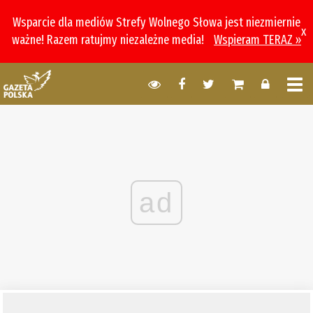
Wsparcie dla mediów Strefy Wolnego Słowa jest niezmiernie
x
ważne! Razem ratujmy niezależne media!
Wspieram TERAZ »
ad