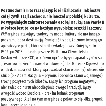
Postmodernizm to raczej zsyp idei niż filozofia. Tak jest w
całej cywilizacji Zachodu, nie inaczej w polskiej kulturze.
Po wygaśnięciu zainteresowania osobą i nauką Jana Pawła II
w Polsce jest to, co na każdym wysypisku: resztki i szczury.
W:Margines atakujący tradycyjny model kultury nie ma innego
programu poza destrukcją. Pamiętać trzeba, że znów tworzą go
aparatczycy partii, która straciła władzę – wcześniej była to
PZPR, po 2015 r. doszła jeszcze Platforma Obywatelska.
Doskoczył także KOD, w którym oprócz byłych aparatczyków są
„resortowe dzieci”, a nawet wnukowie (lider Mateusz Kijowski to
wnuk działacza ZSL, który wprowadzał stan wojenny), oficerowie
służb (płk Adam Mazguła – prymus i obrońca stanu wojennego) i
trochę pożytecznych idiotów. Łączy ich program negatywny:
nienawiść do nurtu niepodległościowego i tradycji, łączy
wrogość wobec Kościoła – brak im jednak programu
pozytywnego. Ale i na tym marginesie pojawiło się kilka grupek
lansujących ideologie