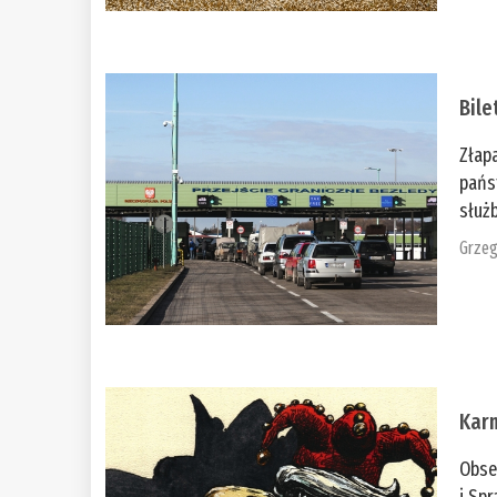
Bile
Złap
pańs
służb
Grzeg
Kar
Obse