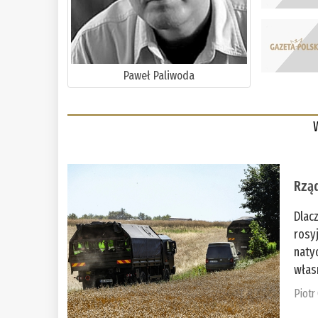
Paweł Paliwoda
Rząd
Dlac
rosy
naty
włas
Piotr