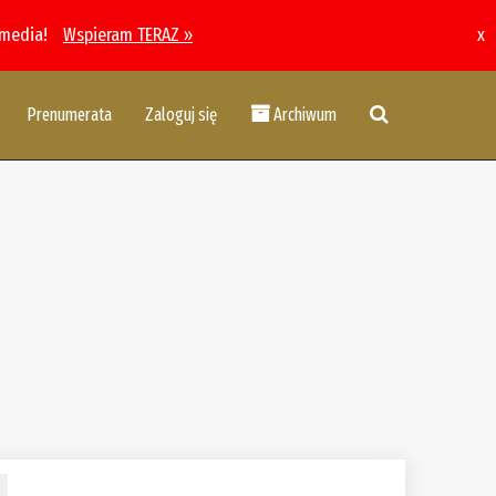
 media!
Wspieram TERAZ »
x
Prenumerata
Zaloguj się
Archiwum