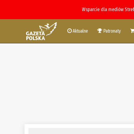
Wsparcie dla mediów Stre
Aktualne
Patronaty