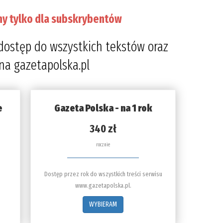
ny tylko dla subskrybentów
dostęp do wszystkich tekstów oraz
 na gazetapolska.pl
e
Gazeta Polska - na 1 rok
340 zł
rocznie
Dostęp przez rok do wszystkich treści serwisu
www.gazetapolska.pl.
WYBIERAM