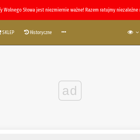
fy Wolnego Słowa jest niezmiernie ważne! Razem ratujmy niezależne
SKLEP
Historyczne
ad