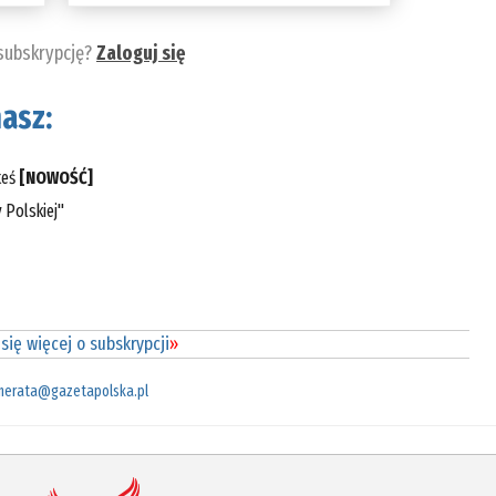
 subskrypcję?
Zaloguj się
asz:
teś
[NOWOŚĆ]
 Polskiej"
się więcej o subskrypcji
»
merata@gazetapolska.pl