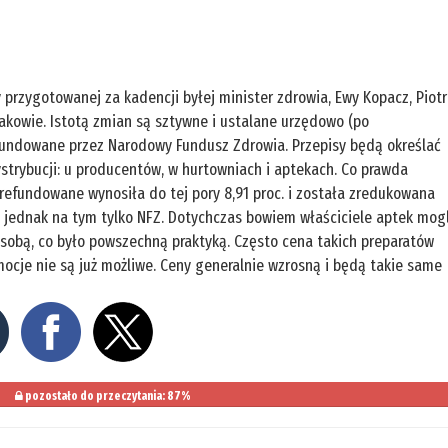
przygotowanej za kadencji byłej minister zdrowia, Ewy Kopacz, Piotr
rakowie. Istotą zmian są sztywne i ustalane urzędowo (po
efundowane przez Narodowy Fundusz Zdrowia. Przepisy będą określać
strybucji: u producentów, w hurtowniach i aptekach. Co prawda
refundowane wynosiła do tej pory 8,91 proc. i została zredukowana
a jednak na tym tylko NFZ. Dotychczas bowiem właściciele aptek mogl
 sobą, co było powszechną praktyką. Często cena takich preparatów
mocje nie są już możliwe. Ceny generalnie wzrosną i będą takie same
pozostało do przeczytania: 87%