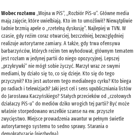
Wobec rozłamu
„Wojna w PiS”, „Rozbiór PiS-u”. Główne media
mają zajęcie, które uwielbiają. Kto im to umożliwił? Niewątpliwie
ładnie brzmią apele o „rzetelną dyskusję”. Najlepiej w TVN. W
czasie, gdy reżim coraz otwarciej, bezczelniej, bezwzględniej
realizuje autorytarne zamiary. A także, gdy trwa ofensywa
barbarzyńców, których reżim ten wyhodował, głównym tematem
jest rozłam w jedynej partii do niego opozycyjnej. Lepszej
„przykrywki” nie mógł sobie życzyć. Marzył wraz ze swymi
mediami, by działo się to, co się dzieje. Kto się do tego
przyczynił? Kto jest autorem tego medialnego cyrku? Kto biega
po radiach i telewizjach? Jaki jest cel i sens upubliczniania listów
do Jarosława Kaczyńskiego? Stałych przecieków od „czołowych
działaczy PiS-u” do mediów dziko wrogich tej partii? Być może
właśnie storpedowano wszelkie szanse na ew. przyszłe
zwycięstwo. Miejsce prowadzenia awantur w pełnym świetle
autorytarnego systemu to sedno sprawy. Starania o
demokratyzację (niezbędną)