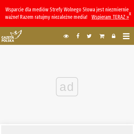
Wsparcie dla mediów Strefy Wolnego Słowa jest niezmiernie
x
ważne! Razem ratujmy niezależne media!
Wspieram TERAZ »
ad