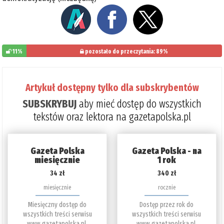
11%
pozostało do przeczytania: 89%
Artykuł dostępny tylko dla subskrybentów
SUBSKRYBUJ
aby mieć dostęp do wszystkich
tekstów oraz lektora na gazetapolska.pl
Gazeta Polska
Gazeta Polska - na
miesięcznie
1 rok
34 zł
340 zł
miesięcznie
rocznie
Miesięczny dostęp do
Dostęp przez rok do
wszystkich treści serwisu
wszystkich treści serwisu
www.gazetapolska.pl.
www.gazetapolska.pl.