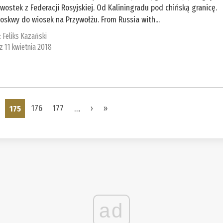
wostek z Federacji Rosyjskiej. Od Kaliningradu pod chińską granicę.
skwy do wiosek na Przywołżu. From Russia with...
:
Feliks Kazański
 z 11 kwietnia 2018
175
176
177
…
›
»
ad