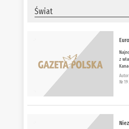
Świat
Euro
Najno
z wł
Kanad
Autor
Nr 19
Niez