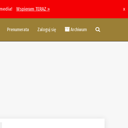
 media!
Wspieram TERAZ »
x
Prenumerata
Zaloguj się
Archiwum