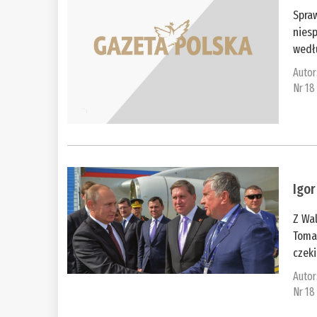
Spraw
nies
wedłu
Autor
Nr 18
Igo
Z Wa
Toma
czeki
Autor
Nr 18