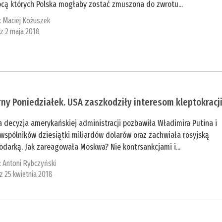
cą których Polska mogłaby zostać zmuszona do zwrotu...
:
Maciej Kożuszek
 z 2 maja 2018
ny Poniedziałek. USA zaszkodziły interesom kleptokracj
 decyzja amerykańskiej administracji pozbawiła Władimira Putina i
wspólników dziesiątki miliardów dolarów oraz zachwiała rosyjską
darką. Jak zareagowała Moskwa? Nie kontrsankcjami i...
:
Antoni Rybczyński
 z 25 kwietnia 2018