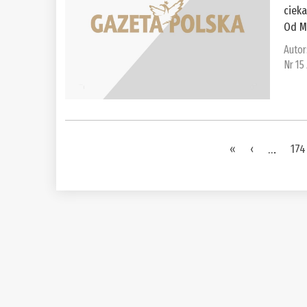
cieka
Od Mo
Autor
Nr 15
Pages
«
‹
…
174