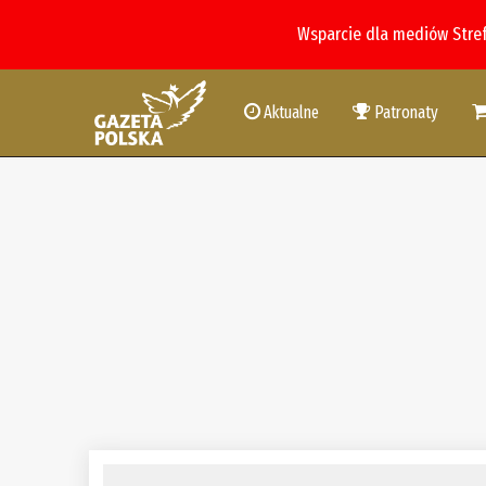
Wsparcie dla mediów Stre
Aktualne
Patronaty