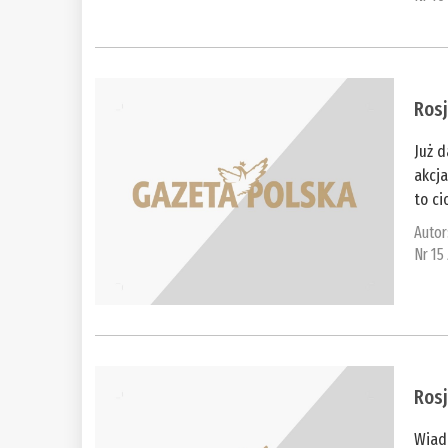
Rosj
Już 
akcj
to ci
Autor
Nr 15
Rosj
Wiado