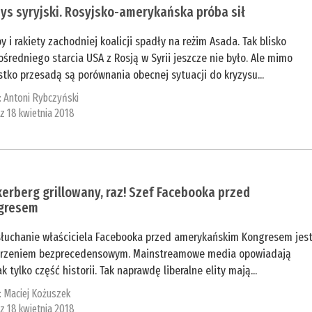
ys syryjski. Rosyjsko-amerykańska próba sił
 i rakiety zachodniej koalicji spadły na reżim Asada. Tak blisko
średniego starcia USA z Rosją w Syrii jeszcze nie było. Ale mimo
tko przesadą są porównania obecnej sytuacji do kryzysu...
:
Antoni Rybczyński
 z 18 kwietnia 2018
erberg grillowany, raz! Szef Facebooka przed
gresem
słuchanie właściciela Facebooka przed amerykańskim Kongresem jes
rzeniem bezprecedensowym. Mainstreamowe media opowiadają
k tylko część historii. Tak naprawdę liberalne elity mają...
:
Maciej Kożuszek
 z 18 kwietnia 2018