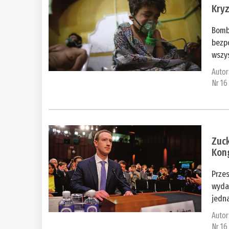
Kryz
Bomby
bezpo
wszys
Autor
Nr 16
Zuck
Kon
Prze
wyda
jedna
Autor
Nr 16