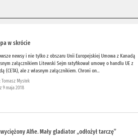
pa w skrócie
wsze newsy i nie tylko z obszaru Unii Europejskiej Umowa z Kanadą
asnym załącznikiem Litewski Sejm ratyfikował umowę o handlu UE z
ą (CETA), ale z własnym załącznikiem. Chroni on...
:
Tomasz Mysłek
 z 9 maja 2018
wyciężony Alfie. Mały gladiator „odłożył tarczę”