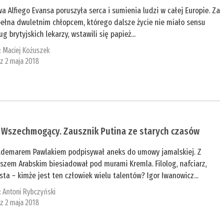
a Alfiego Evansa poruszyła serca i sumienia ludzi w całej Europie. Z
pełna dwuletnim chłopcem, którego dalsze życie nie miało sensu
g brytyjskich lekarzy, wstawili się papież...
:
Maciej Kożuszek
 z 2 maja 2018
r Wszechmogący. Zausznik Putina ze starych czasów
ldemarem Pawlakiem podpisywał aneks do umowy jamalskiej. Z
szem Arabskim biesiadował pod murami Kremla. Filolog, nafciarz,
sta – kimże jest ten człowiek wielu talentów? Igor Iwanowicz...
:
Antoni Rybczyński
 z 2 maja 2018