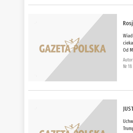
Rosj
Wiado
cieka
Od M
Autor
Nr 18
JUST
Uchw
Trump