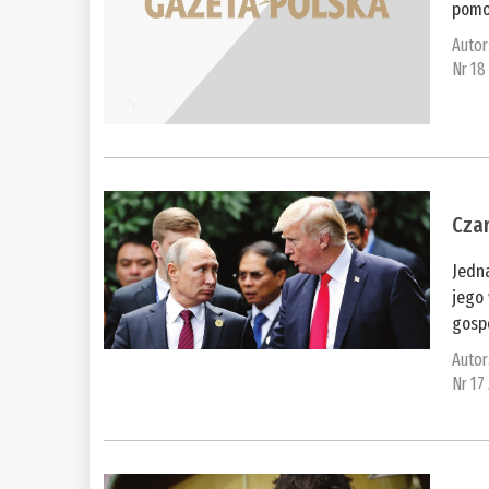
pomo
Autor
Nr 18
Czar
Jedna
jego 
gospo
Autor
Nr 17