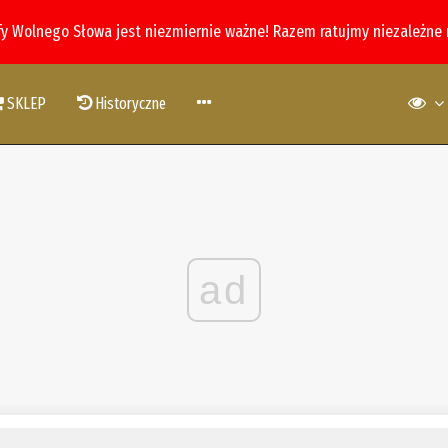
fy Wolnego Słowa jest niezmiernie ważne! Razem ratujmy niezależne
SKLEP
Historyczne
ad