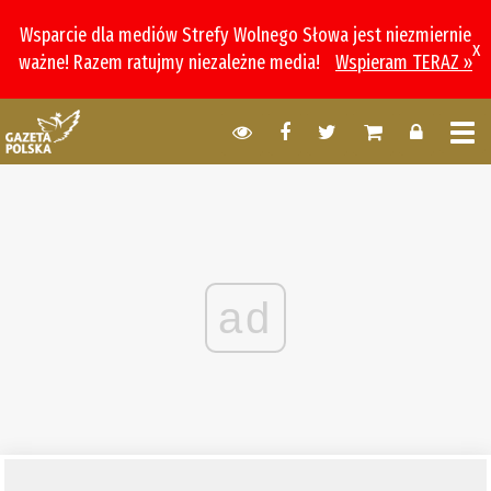
Wsparcie dla mediów Strefy Wolnego Słowa jest niezmiernie
x
ważne! Razem ratujmy niezależne media!
Wspieram TERAZ »
ad