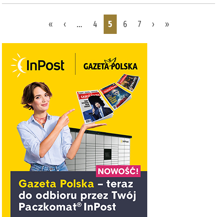
Pages
«
‹
…
4
5
6
7
›
»