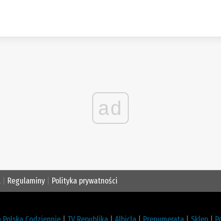
ad
a
|
Regulaminy
|
Polityka prywatności
 Polska Codziennie
|
TV Republika
|
Albicla
|
Prenumerata
|
Sklep
|
P