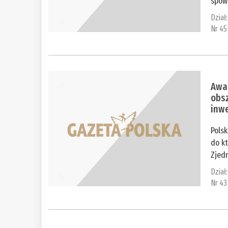
spowo
Dział
Nr 45
Awan
obs
inw
Polsk
do kt
Zjedn
Dział
Nr 43