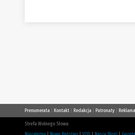
Prenumerata
|
Kontakt
|
Redakcja
|
Patronaty
|
Reklam
Strefa Wolnego Słowa:
Niezależna
|
Nowe Państwo
|
VOD
|
Nasze Blogi
|
Gazeta