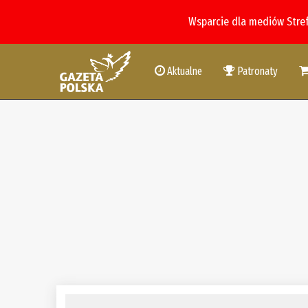
Wsparcie dla mediów Stre
Aktualne
Patronaty