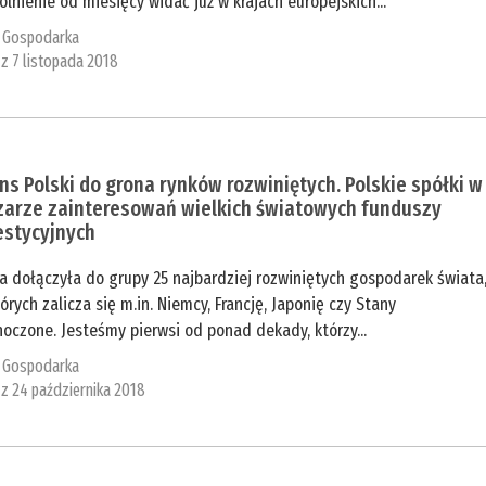
lnienie od miesięcy widać już w krajach europejskich...
:
Gospodarka
 z 7 listopada 2018
s Polski do grona rynków rozwiniętych. Polskie spółki w
zarze zainteresowań wielkich światowych funduszy
estycyjnych
a dołączyła do grupy 25 najbardziej rozwiniętych gospodarek świata
órych zalicza się m.in. Niemcy, Francję, Japonię czy Stany
oczone. Jesteśmy pierwsi od ponad dekady, którzy...
:
Gospodarka
 z 24 października 2018