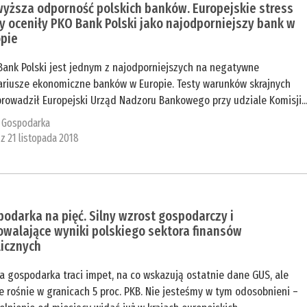
yższa odporność polskich banków. Europejskie stress
y oceniły PKO Bank Polski jako najodporniejszy bank w
opie
Bank Polski jest jednym z najodporniejszych na negatywne
ariusze ekonomiczne banków w Europie. Testy warunków skrajnych
rowadził Europejski Urząd Nadzoru Bankowego przy udziale Komisji..
:
Gospodarka
 z 21 listopada 2018
odarka na pięć. Silny wzrost gospodarczy i
walające wyniki polskiego sektora finansów
licznych
a gospodarka traci impet, na co wskazują ostatnie dane GUS, ale
e rośnie w granicach 5 proc. PKB. Nie jesteśmy w tym odosobnieni –