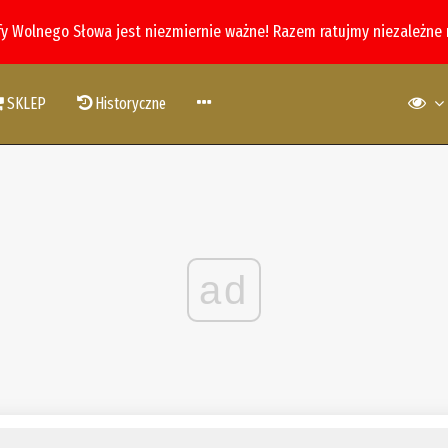
fy Wolnego Słowa jest niezmiernie ważne! Razem ratujmy niezależne
SKLEP
Historyczne
ad