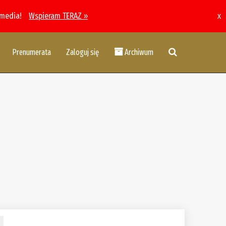
 media!
Wspieram TERAZ »
x
Prenumerata
Zaloguj się
Archiwum