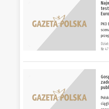
Najw
test
Eur
PKO 
scen
przep
Dział
Nr 47
Gosp
zado
pub
Polsk
ciągl