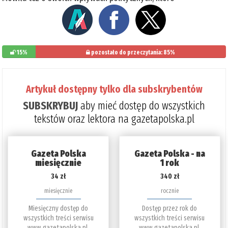
15%
pozostało do przeczytania: 85%
Artykuł dostępny tylko dla subskrybentów
SUBSKRYBUJ
aby mieć dostęp do wszystkich
tekstów oraz lektora na gazetapolska.pl
Gazeta Polska
Gazeta Polska - na
miesięcznie
1 rok
34 zł
340 zł
miesięcznie
rocznie
Miesięczny dostęp do
Dostęp przez rok do
wszystkich treści serwisu
wszystkich treści serwisu
www.gazetapolska.pl.
www.gazetapolska.pl.