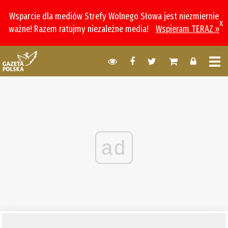
Wsparcie dla mediów Strefy Wolnego Słowa jest niezmiernie
x
ważne! Razem ratujmy niezależne media!
Wspieram TERAZ »
ad