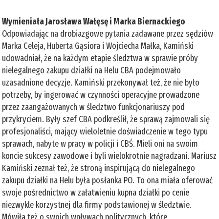
Wymieniała Jarosława Wałęsę i Marka Biernackiego
Odpowiadając na drobiazgowe pytania zadawane przez sędziów
Marka Celeja, Huberta Gąsiora i Wojciecha Małka, Kamiński
udowadniał, że na każdym etapie śledztwa w sprawie próby
nielegalnego zakupu działki na Helu CBA podejmowało
uzasadnione decyzje. Kamiński przekonywał też, że nie było
potrzeby, by ingerować w czynności operacyjne prowadzone
przez zaangażowanych w śledztwo funkcjonariuszy pod
przykryciem. Były szef CBA podkreślił, że sprawą zajmowali się
profesjonaliści, mający wieloletnie doświadczenie w tego typu
sprawach, nabyte w pracy w policji i CBŚ. Mieli oni na swoim
koncie sukcesy zawodowe i byli wielokrotnie nagradzani. Mariusz
Kamiński zeznał też, że stroną inspirującą do nielegalnego
zakupu działki na Helu była posłanka PO. To ona miała oferować
swoje pośrednictwo w załatwieniu kupna działki po cenie
niezwykle korzystnej dla firmy podstawionej w śledztwie.
Mówiła też o swoich wpływach politycznych, które