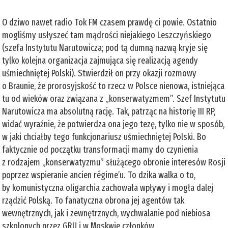
O dziwo nawet radio Tok FM czasem prawdę ci powie. Ostatnio
mogliśmy usłyszeć tam mądrości niejakiego Leszczyńskiego
(szefa Instytutu Narutowicza; pod tą dumną nazwą kryje się
tylko kolejna organizacja zajmująca się realizacją agendy
uśmiechniętej Polski). Stwierdził on przy okazji rozmowy
o Braunie, że prorosyjskość to rzecz w Polsce nienowa, istniejąca
tu od wieków oraz związana z „konserwatyzmem”. Szef Instytutu
Narutowicza ma absolutną rację. Tak, patrząc na historię III RP,
widać wyraźnie, że potwierdza ona jego tezę, tylko nie w sposób,
w jaki chciałby tego funkcjonariusz uśmiechniętej Polski. Bo
faktycznie od początku transformacji mamy do czynienia
z rodzajem „konserwatyzmu” służącego obronie interesów Rosji
poprzez wspieranie ancien régime’u. To dzika walka o to,
by komunistyczna oligarchia zachowała wpływy i mogła dalej
rządzić Polską. To fanatyczna obrona jej agentów tak
wewnętrznych, jak i zewnętrznych, wychwalanie pod niebiosa
szkolonych przez GRU i w Moskwie członków