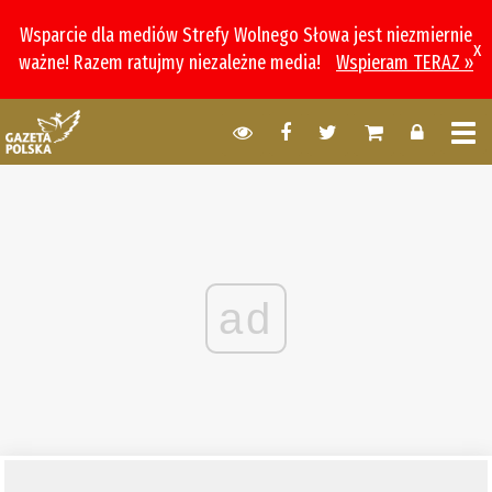
Wsparcie dla mediów Strefy Wolnego Słowa jest niezmiernie
x
ważne! Razem ratujmy niezależne media!
Wspieram TERAZ »
ad