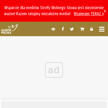
Wsparcie dla mediów Strefy Wolnego Słowa jest niezmiernie
x
ważne! Razem ratujmy niezależne media!
Wspieram TERAZ »
ad