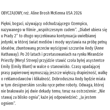
OBYCZAJOWY, reż. Aline Brosh McKenna USA 2026
Piękni, bogaci, używający odchudzającego Ozempicu,
nazywanego w filmie „współczesnym cudem”. „Diabeł ubiera się
u Prady 2” to długo wyczekiwana kontynuacja uwielbianej
jedynki, w której świat mediów i mody wystawia na próbę pełną
ideałów, zbuntowaną przeciw wyścigowi szczurów Andy (Anne
Hathaway). Po 20 latach i przetasowaniach na rynku Mirandzie
Priestly (Meryl Streep) przyjdzie stawić czoła byłej asystentce
Emily (Emily Blunt) w walce o stanowisko. Czasy upadającej
prasy papierowej wymuszają jeszcze większą drapieżność, walkę
o reklamodawców i klikalność. Dobroduszna Andy będzie miała
w tym designerskim sosiku ręce pełne roboty. Odwaga, której
nie brakowało jej dwie dekady temu, teraz na ostrzeżenie: „Nie
stawaj za blisko ognia”, każe jej odpowiedzieć: „Ja jestem
ogniem”.