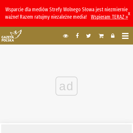
Wsparcie dla mediów Strefy Wolnego Słowa jest niezmiernie
x
ważne! Razem ratujmy niezależne media!
Wspieram TERAZ »
ad