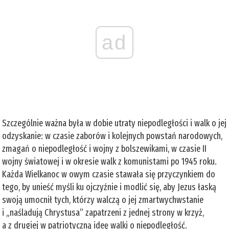
ad
Szczególnie ważna była w dobie utraty niepodległości i walk o jej
odzyskanie: w czasie zaborów i kolejnych powstań narodowych,
zmagań o niepodległość i wojny z bolszewikami, w czasie II
wojny światowej i w okresie walk z komunistami po 1945 roku.
Każda Wielkanoc w owym czasie stawała się przyczynkiem do
tego, by unieść myśli ku ojczyźnie i modlić się, aby Jezus łaską
swoją umocnił tych, którzy walczą o jej zmartwychwstanie
i „naśladują Chrystusa” zapatrzeni z jednej strony w krzyż,
a z drugiej w patriotyczną ideę walki o niepodległość.