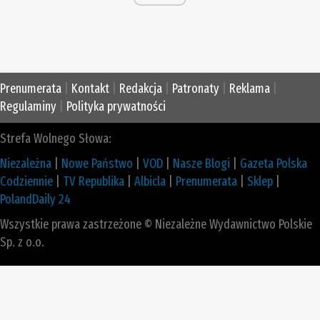
Prenumerata
|
Kontakt
|
Redakcja
|
Patronaty
|
Reklama
|
Regulaminy
|
Polityka prywatności
Strefa Wolnego Słowa:
Niezależna
|
Nowe Państwo
|
VOD
|
Nasze Blogi
|
Gazeta Polska
Codziennie
|
TV Republika
|
Albicla
|
Prenumerata
|
Sklep
|
PolandDaily 24
Wszystkie prawa zastrzeżone © Niezależne Wydawnictwo Polskie
Sp. z o.o.