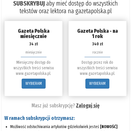
SUBSKRYBUJ
aby mieć dostęp do wszystkich
tekstów oraz lektora na gazetapolska.pl
Gazeta Polska
Gazeta Polska - na
miesięcznie
1 rok
34 zł
340 zł
miesięcznie
rocznie
Miesięczny dostęp do
Dostęp przez rok do
wszystkich treści serwisu
wszystkich treści serwisu
www.gazetapolska.pl.
www.gazetapolska.pl.
WYBIERAM
WYBIERAM
Masz już subskrypcję?
Zaloguj się
W ramach subskrypcji otrzymasz:
Możliwość odsłuchiwania artykułów gdziekolwiek jesteś
[NOWOŚĆ]