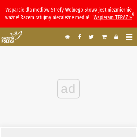
Wsparcie dla mediów Strefy Wolnego Słowa jest niezmiernie
x
ważne! Razem ratujmy niezależne media!
Wspieram TERAZ »
ad