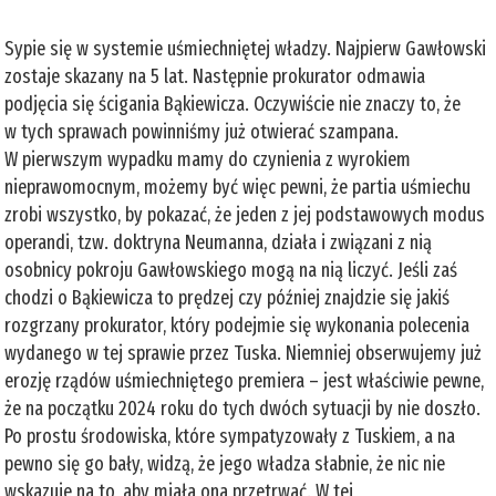
Sypie się w systemie uśmiechniętej władzy. Najpierw Gawłowski
zostaje skazany na 5 lat. Następnie prokurator odmawia
podjęcia się ścigania Bąkiewicza. Oczywiście nie znaczy to, że
w tych sprawach powinniśmy już otwierać szampana.
W pierwszym wypadku mamy do czynienia z wyrokiem
nieprawomocnym, możemy być więc pewni, że partia uśmiechu
zrobi wszystko, by pokazać, że jeden z jej podstawowych modus
operandi, tzw. doktryna Neumanna, działa i związani z nią
osobnicy pokroju Gawłowskiego mogą na nią liczyć. Jeśli zaś
chodzi o Bąkiewicza to prędzej czy później znajdzie się jakiś
rozgrzany prokurator, który podejmie się wykonania polecenia
wydanego w tej sprawie przez Tuska. Niemniej obserwujemy już
erozję rządów uśmiechniętego premiera – jest właściwie pewne,
że na początku 2024 roku do tych dwóch sytuacji by nie doszło.
Po prostu środowiska, które sympatyzowały z Tuskiem, a na
pewno się go bały, widzą, że jego władza słabnie, że nic nie
wskazuje na to, aby miała ona przetrwać. W tej