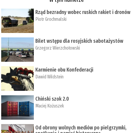
Rząd bezradny wobec ruskich rakiet i dronów
Piotr Grochmalski
Bilet wstępu dla rosyjskich sabotażystów
Grzegorz Wierzchołowski
Karmienie obu Konfederacji
Dawid Wildstein
Chiński szok 2.0
Maciej Kożuszek
Od obrony wolnych mediów po pielgrzymki,