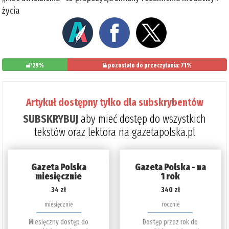
życia
29%
pozostało do przeczytania: 71%
Artykuł dostępny tylko dla subskrybentów
SUBSKRYBUJ
aby mieć dostęp do wszystkich
tekstów oraz lektora na gazetapolska.pl
Gazeta Polska
Gazeta Polska - na
miesięcznie
1 rok
34 zł
340 zł
miesięcznie
rocznie
Miesięczny dostęp do
Dostęp przez rok do