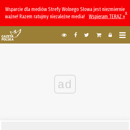
Wsparcie dla mediów Strefy Wolnego Słowa jest niezmiernie
x
ważne! Razem ratujmy niezależne media!
Wspieram TERAZ »
ad