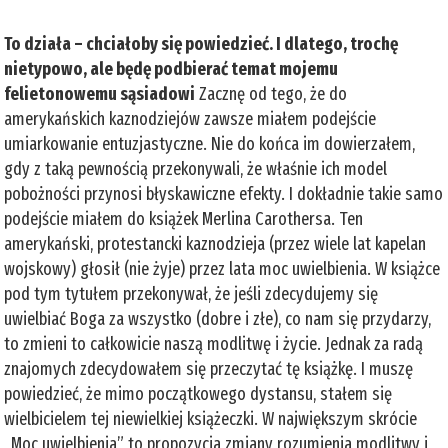
To działa – chciałoby się powiedzieć. I dlatego, trochę
nietypowo, ale będę podbierać temat mojemu
felietonowemu sąsiadowi
Zacznę od tego, że do
amerykańskich kaznodziejów zawsze miałem podejście
umiarkowanie entuzjastyczne. Nie do końca im dowierzałem,
gdy z taką pewnością przekonywali, że właśnie ich model
pobożności przynosi błyskawiczne efekty. I dokładnie takie samo
podejście miałem do książek Merlina Carothersa. Ten
amerykański, protestancki kaznodzieja (przez wiele lat kapelan
wojskowy) głosił (nie żyje) przez lata moc uwielbienia. W książce
pod tym tytułem przekonywał, że jeśli zdecydujemy się
uwielbiać Boga za wszystko (dobre i złe), co nam się przydarzy,
to zmieni to całkowicie naszą modlitwę i życie. Jednak za radą
znajomych zdecydowałem się przeczytać tę książkę. I muszę
powiedzieć, że mimo początkowego dystansu, stałem się
wielbicielem tej niewielkiej książeczki. W największym skrócie
„Moc uwielbienia” to propozycja zmiany rozumienia modlitwy i