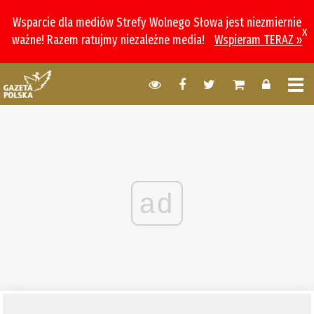
Wsparcie dla mediów Strefy Wolnego Słowa jest niezmiernie
x
ważne! Razem ratujmy niezależne media!
Wspieram TERAZ »
ad