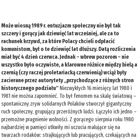
Może wiosną 1989 r. entuzjazm społeczny nie był tak
szczery i gorący jak dziewięć lat wcześniej, ale za to
rachunek krzywd, za które Polacy chcieli odpłacić
komunistom, był o te dziewięć lat dłuższy. Datą rozliczenia
miał być 4 dzień czerwca. Jednak – wbrew pozorom – nie
wszystko było oczywiste, a klarowne różnice między bielą a
czernią (czy raczej proletariacką czerwienią) wciąż były
zacierane przez autorytety „przychodzące z różnych stron
historycznego podziału”
Niezwykłych 16 miesięcy lat 1980 i
1981 nie można zapomnieć. To był fenomen na skalę światową –
spontaniczny zryw solidarnych Polaków stworzył gigantyczny
ruch społeczny, grupujący przeróżnych ludzi. Łączyło ich jedno –
przemożne pragnienie wolności. Z gorącego sierpnia roku 1980
najbardziej w pamięci utkwiły mi uczucia malujące się na
twarzach rodaków: strajkujących lub pracujących, czekających na