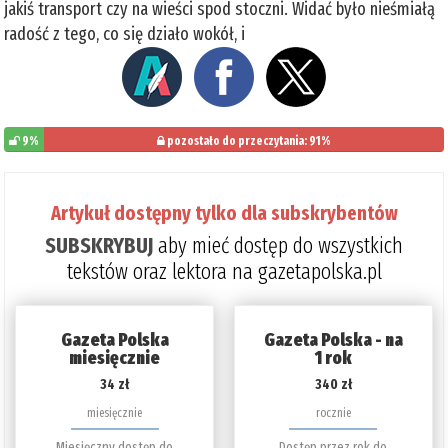
jakiś transport czy na wieści spod stoczni. Widać było nieśmiałą
radość z tego, co się działo wokół, i
9%
pozostało do przeczytania: 91%
Artykuł dostępny tylko dla subskrybentów
SUBSKRYBUJ
aby mieć dostęp do wszystkich
tekstów oraz lektora na gazetapolska.pl
Gazeta Polska
Gazeta Polska - na
miesięcznie
1 rok
34 zł
340 zł
miesięcznie
rocznie
Miesięczny dostęp do
Dostęp przez rok do