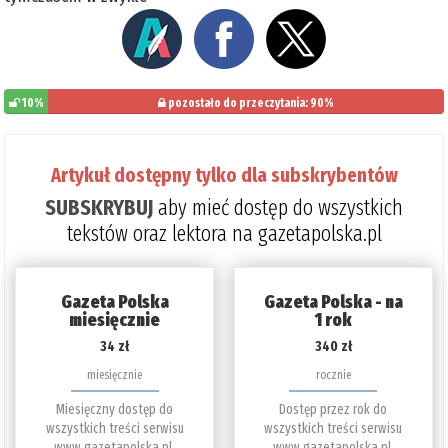
10%
pozostało do przeczytania: 90%
Artykuł dostępny tylko dla subskrybentów
SUBSKRYBUJ
aby mieć dostęp do wszystkich
tekstów oraz lektora na gazetapolska.pl
Gazeta Polska
Gazeta Polska - na
miesięcznie
1 rok
34 zł
340 zł
miesięcznie
rocznie
Miesięczny dostęp do
Dostęp przez rok do
wszystkich treści serwisu
wszystkich treści serwisu
www.gazetapolska.pl.
www.gazetapolska.pl.