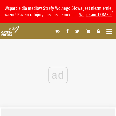
Wsparcie dla mediów Strefy Wolnego Słowa jest niezmiernie
x
ważne! Razem ratujmy niezależne media!
Wspieram TERAZ »
ad