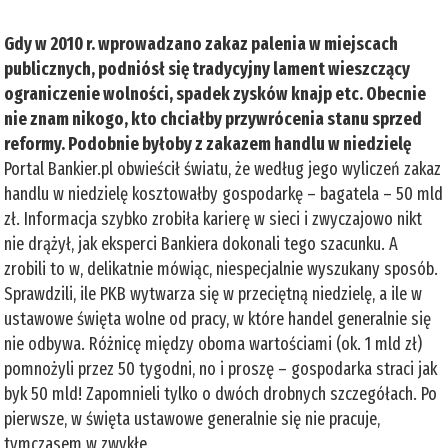
Gdy w 2010 r. wprowadzano zakaz palenia w miejscach
publicznych, podniósł się tradycyjny lament wieszczący
ograniczenie wolności, spadek zysków knajp etc. Obecnie
nie znam nikogo, kto chciałby przywrócenia stanu sprzed
reformy. Podobnie byłoby z zakazem handlu w niedzielę
Portal Bankier.pl obwieścił światu, że według jego wyliczeń zakaz
handlu w niedzielę kosztowałby gospodarkę – bagatela – 50 mld
zł. Informacja szybko zrobiła karierę w sieci i zwyczajowo nikt
nie drążył, jak eksperci Bankiera dokonali tego szacunku. A
zrobili to w, delikatnie mówiąc, niespecjalnie wyszukany sposób.
Sprawdzili, ile PKB wytwarza się w przeciętną niedzielę, a ile w
ustawowe święta wolne od pracy, w które handel generalnie się
nie odbywa. Różnicę między oboma wartościami (ok. 1 mld zł)
pomnożyli przez 50 tygodni, no i proszę – gospodarka straci jak
byk 50 mld! Zapomnieli tylko o dwóch drobnych szczegółach. Po
pierwsze, w święta ustawowe generalnie się nie pracuje,
tymczasem w zwykłe