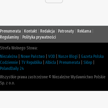
Prenumerata
|
Kontakt
|
Redakcja
|
Patronaty
|
Reklama
|
Regulaminy
|
Polityka prywatności
Strefa Wolnego Słowa:
Niezależna
|
Nowe Państwo
|
VOD
|
Nasze Blogi
|
Gazeta Polska
Codziennie
|
TV Republika
|
Albicla
|
Prenumerata
|
Sklep
|
PolandDaily 24
Wszystkie prawa zastrzeżone © Niezależne Wydawnictwo Polskie
Sp. z o.o.