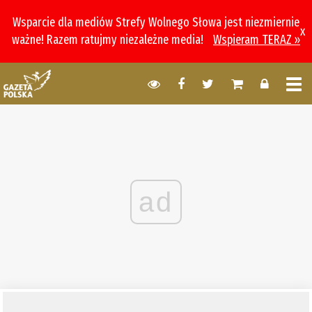
Wsparcie dla mediów Strefy Wolnego Słowa jest niezmiernie
x
ważne! Razem ratujmy niezależne media!
Wspieram TERAZ »
ad