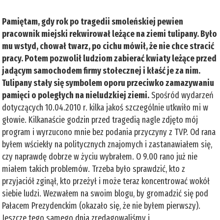
Pamiętam, gdy rok po tragedii smoleńskiej pewien
pracownik miejski rekwirował leżące na ziemi tulipany. Było
mu wstyd, chował twarz, po cichu mówił, że nie chce stracić
pracy. Potem pozwolił ludziom zabierać kwiaty leżące przed
jadącym samochodem firmy stołecznej i kłaść je za nim.
Tulipany stały się symbolem oporu przeciwko zamazywaniu
pamięci o poległych na nieludzkiej ziemi.
Spośród wydarzeń
dotyczących 10.04.2010 r. kilka jakoś szczególnie utkwiło mi w
głowie. Kilkanaście godzin przed tragedią nagle zdjęto mój
program i wyrzucono mnie bez podania przyczyny z TVP. Od rana
byłem wściekły na politycznych znajomych i zastanawiałem się,
czy naprawdę dobrze w życiu wybrałem. O 9.00 rano już nie
miałem takich problemów. Trzeba było sprawdzić, kto z
przyjaciół zginął, kto przeżył i może teraz koncentrować wokół
siebie ludzi. Wezwałem na swoim blogu, by gromadzić się pod
Pałacem Prezydenckim (okazało się, że nie byłem pierwszy).
Jeszcze tego samego dnia zredagowaliśmy i