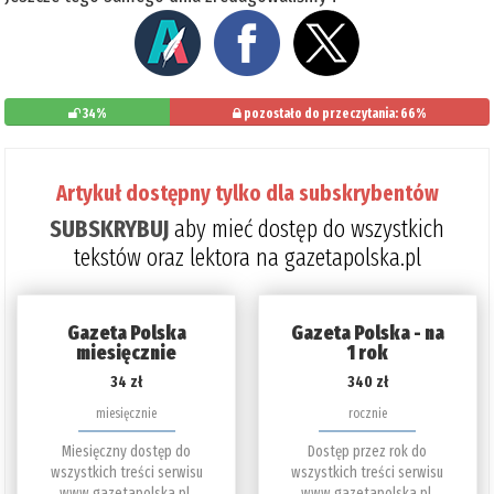
34%
pozostało do przeczytania: 66%
Artykuł dostępny tylko dla subskrybentów
SUBSKRYBUJ
aby mieć dostęp do wszystkich
tekstów oraz lektora na gazetapolska.pl
Gazeta Polska
Gazeta Polska - na
miesięcznie
1 rok
34 zł
340 zł
miesięcznie
rocznie
Miesięczny dostęp do
Dostęp przez rok do
wszystkich treści serwisu
wszystkich treści serwisu
www.gazetapolska.pl.
www.gazetapolska.pl.