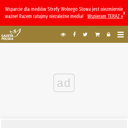
Wsparcie dla mediów Strefy Wolnego Słowa jest niezmiernie
x
ważne! Razem ratujmy niezależne media!
Wspieram TERAZ »
ad