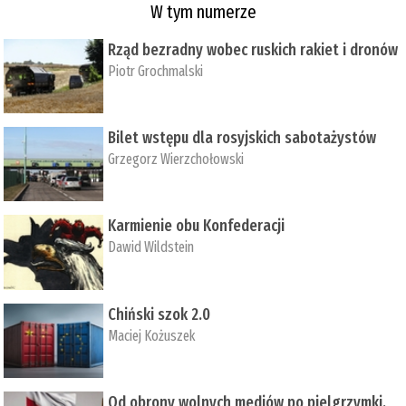
W tym numerze
Rząd bezradny wobec ruskich rakiet i dronów
Piotr Grochmalski
Bilet wstępu dla rosyjskich sabotażystów
Grzegorz Wierzchołowski
Karmienie obu Konfederacji
Dawid Wildstein
Chiński szok 2.0
Maciej Kożuszek
Od obrony wolnych mediów po pielgrzymki,