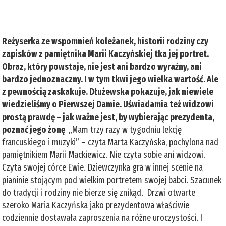
Reżyserka ze wspomnień koleżanek, historii rodziny czy
zapisków z pamiętnika Marii Kaczyńskiej tka jej portret.
Obraz, który powstaje, nie jest ani bardzo wyraźny, ani
bardzo jednoznaczny. I w tym tkwi jego wielka wartość. Ale
z pewnością zaskakuje. Dłużewska pokazuje, jak niewiele
wiedzieliśmy o Pierwszej Damie. Uświadamia też widzowi
prostą prawdę – jak ważne jest, by wybierając prezydenta,
poznać jego żonę
„Mam trzy razy w tygodniu lekcję
francuskiego i muzyki” – czyta Marta Kaczyńska, pochylona nad
pamiętnikiem Marii Mackiewicz. Nie czyta sobie ani widzowi.
Czyta swojej córce Ewie. Dziewczynka gra w innej scenie na
pianinie stojącym pod wielkim portretem swojej babci. Szacunek
do tradycji i rodziny nie bierze się znikąd. Drzwi otwarte
szeroko Maria Kaczyńska jako prezydentowa właściwie
codziennie dostawała zaproszenia na różne uroczystości. I