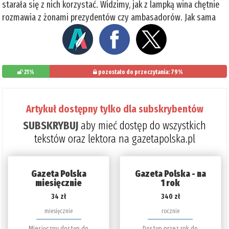
starała się z nich korzystać. Widzimy, jak z lampką wina chętnie
rozmawia z żonami prezydentów czy ambasadorów. Jak sama
21%
pozostało do przeczytania: 79%
Artykuł dostępny tylko dla subskrybentów
SUBSKRYBUJ
aby mieć dostęp do wszystkich
tekstów oraz lektora na gazetapolska.pl
Gazeta Polska
Gazeta Polska - na
miesięcznie
1 rok
34 zł
340 zł
miesięcznie
rocznie
Miesięczny dostęp do
Dostęp przez rok do