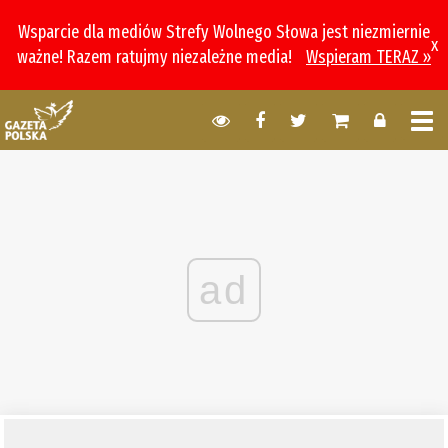
Wsparcie dla mediów Strefy Wolnego Słowa jest niezmiernie
x
ważne! Razem ratujmy niezależne media!
Wspieram TERAZ »
ad