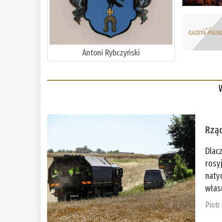
Antoni Rybczyński
Rząd
Dlac
rosy
naty
włas
Piotr