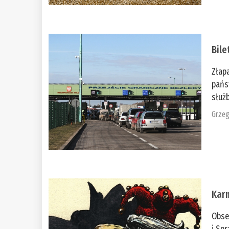
Bile
Złap
pańs
służb
Grzeg
Kar
Obse