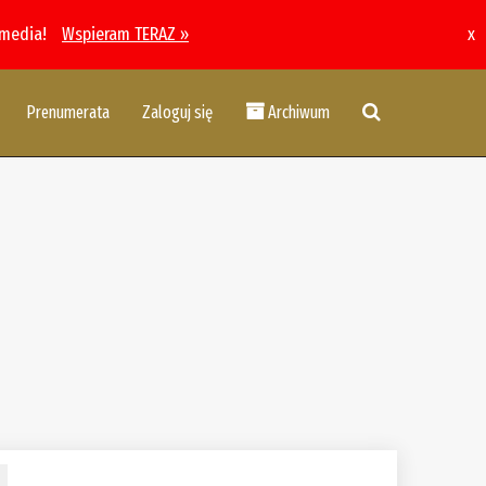
 media!
Wspieram TERAZ »
x
Prenumerata
Zaloguj się
Archiwum