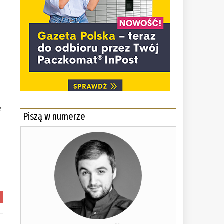
i
z
Piszą w numerze