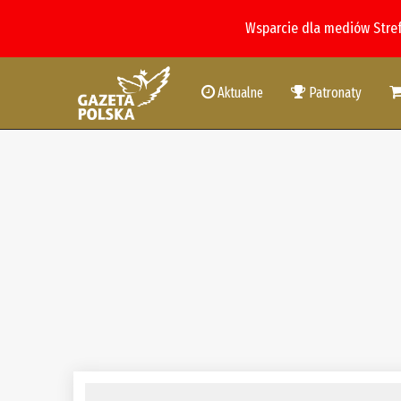
Wsparcie dla mediów Stre
Aktualne
Patronaty