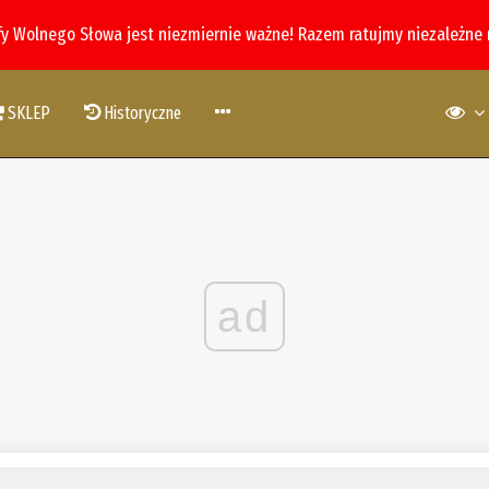
fy Wolnego Słowa jest niezmiernie ważne! Razem ratujmy niezależne
SKLEP
Historyczne
ad