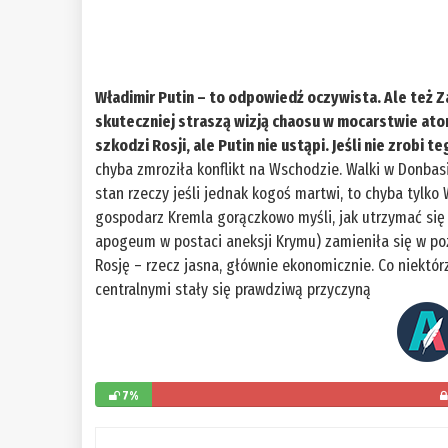
Władimir Putin – to odpowiedź oczywista. Ale też Za
skuteczniej straszą wizją chaosu w mocarstwie ato
szkodzi Rosji, ale Putin nie ustąpi. Jeśli nie zrobi
chyba zmroziła konflikt na Wschodzie. Walki w Donbasi
stan rzeczy jeśli jednak kogoś martwi, to chyba tylko
gospodarz Kremla gorączkowo myśli, jak utrzymać się 
apogeum w postaci aneksji Krymu) zamieniła się w po
Rosję – rzecz jasna, głównie ekonomicznie. Co niektór
centralnymi stały się prawdziwą przyczyną
7%