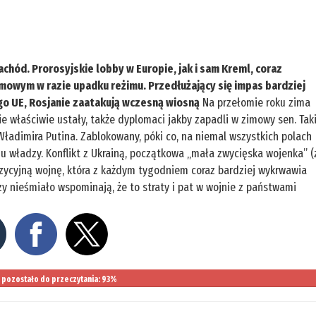
chód. Prorosyjskie lobby w Europie, jak i sam Kreml, coraz
mowym w razie upadku reżimu. Przedłużający się impas bardziej
 tego UE, Rosjanie zaatakują wczesną wiosną
Na przełomie roku zima
e właściwie ustały, także dyplomaci jakby zapadli w zimowy sen. Tak
 Władimira Putina. Zablokowany, póki co, na niemal wszystkich polach
u władzy. Konflikt z Ukrainą, początkowa „mała zwycięska wojenka” (
zycyjną wojnę, która z każdym tygodniem coraz bardziej wykrwawia
zy nieśmiało wspominają, że to straty i pat w wojnie z państwami
pozostało do przeczytania: 93%