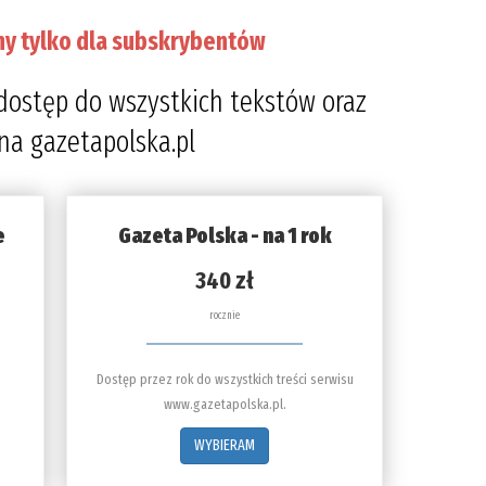
ny tylko dla subskrybentów
dostęp do wszystkich tekstów oraz
 na gazetapolska.pl
e
Gazeta Polska - na 1 rok
340 zł
rocznie
Dostęp przez rok do wszystkich treści serwisu
www.gazetapolska.pl.
WYBIERAM